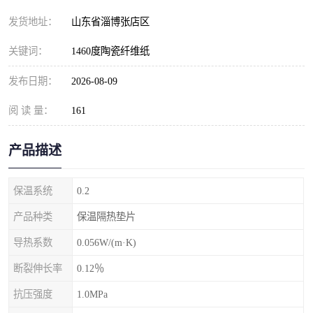
发货地址：
山东省淄博张店区
关键词：
1460度陶瓷纤维纸
发布日期：
2026-08-09
阅 读 量：
161
产品描述
保温系统
0.2
产品种类
保温隔热垫片
导热系数
0.056W/(m·K)
断裂伸长率
0.12％
抗压强度
1.0MPa