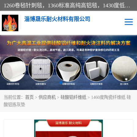
1260卷毡针刺毯，1360标准高纯高铝毯，1430度低锆锆铝含锆毯，普通挡渣棉卷毡，防火纸、挡火板、隔热垫片模块、棉块、折叠块、散棉高温固化剂价格规格密度多少钱图片视频立方平米参数指标
淄博晟乐耐火材料有限公司
硅酸铝挡渣棉
硅酸铝纤维纸
硅酸铝挡火板
高铝毯
含锆毯
硅酸铝折叠块
当前位置：
首页
>
供应商机
>
硅酸铝纤维纸
> 1460度陶瓷纤维纸 硅
硅酸铝散棉
硅酸铝纤维毯
酸铝拣灰垫
硅酸铝垫片
陶瓷纤维纸
硅酸铝纤维毡
硅酸铝模块