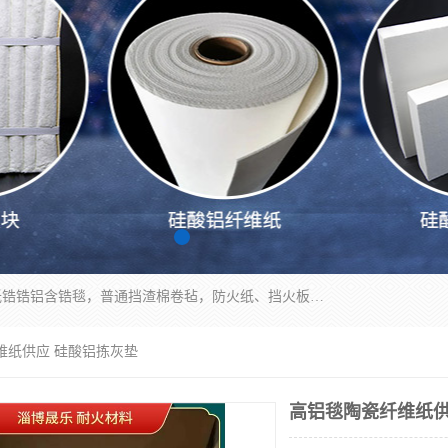
1260卷毡针刺毯，1360标准高纯高铝毯，1430度低锆锆铝含锆毯，普通挡渣棉卷毡，防火纸、挡火板、隔热垫片模块、棉块、折叠块、散棉高温固化剂价格规格密度多少钱图片视频立方平米参数指标
维纸供应 硅酸铝拣灰垫
高铝毯陶瓷纤维纸供