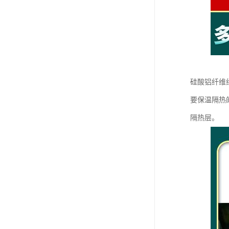
硅酸铝纤维
要保温隔热
隔热层。