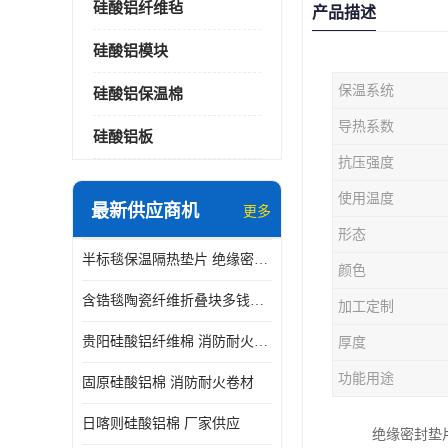
硅酸铝纤维毡
产品描述
硅酸铝模块
保温系统
硅酸铝保温棉
导热系数
硅酸铝板
抗压强度
使用温度
最新供应商机
更多
形态
半标毯保温隔热垫片 绝缘密封垫片
颜色
含锆毯陶瓷纤维折叠块多钱一立方 硅酸铝模块
加工定制
贵阳硅酸铝纤维棉 消防耐火卷材
厚度
功能用途
固原硅酸铝棉 消防耐火卷材
日喀则硅酸铝棉 厂家供应
绝缘密封垫