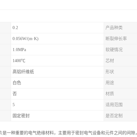
0.2
产品种类
0.056W/(m·K)
断裂伸长率
1.0MPa
软硬情况
1400℃
芯材
高铝纤维纸
形状
白色
用途
否
材质
5
适用范围
固定密封
是否定制
片是一种重要的电气绝缘材料，主要用于密封电气设备和元件之间的间隙