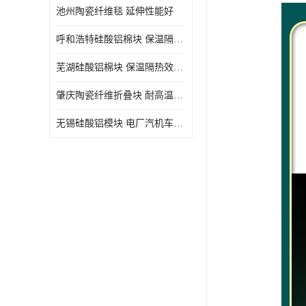
池州陶瓷纤维毯 延伸性能好
呼和浩特硅酸铝棉块 保温隔热效果好
芜湖硅酸铝棉块 保温隔热效果好
肇庆陶瓷纤维折叠块 耐高温阻燃 抗撕裂 质地硬
无锡硅酸铝模块 电厂汽机车间设备管道保温用硅酸铝棉