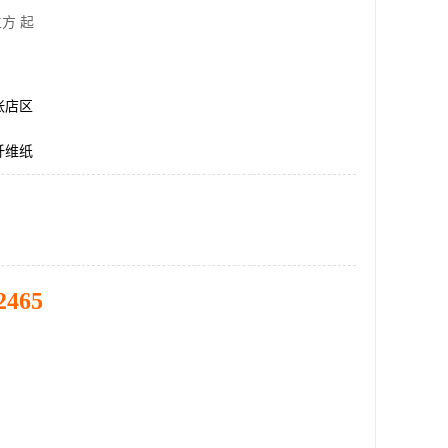
方 起
张店区
纤维纸
2465