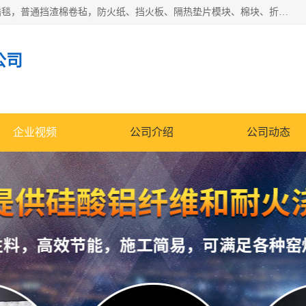
1260卷毡针刺毯，1360标准高纯高铝毯，1430度低锆锆铝含锆毯，普通挡渣棉卷毡，防火纸、挡火板、隔热垫片模块、棉块、折叠块、散棉高温固化剂价格规格密度多少钱图片视频立方平米参数指标
公司
企业视频
公司介绍
公司动态