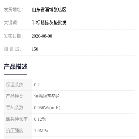
发货地址：
山东省淄博张店区
关键词：
半标毯拣灰垫批发
发布日期：
2026-08-08
阅 读 量：
150
产品描述
保温系统
0.2
产品种类
保温隔热垫片
导热系数
0.056W/(m·K)
断裂伸长率
0.12％
抗压强度
1.0MPa