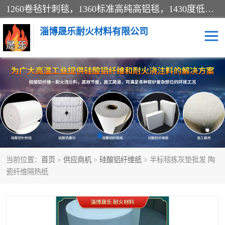
1260卷毡针刺毯，1360标准高纯高铝毯，1430度低锆锆铝含锆毯，普通挡渣棉卷毡，防火纸、挡火板、隔热垫片模块、棉块、折叠块、散棉高温固化剂价格规格密度多少钱图片视频立方平米参数指标
淄博晟乐耐火材料有限公司
硅酸铝挡渣棉
硅酸铝纤维纸
硅酸铝挡火板
高铝毯
含锆毯
硅酸铝折叠块
当前位置：
首页
>
供应商机
>
硅酸铝纤维纸
> 半标毯拣灰垫批发 陶
硅酸铝散棉
硅酸铝纤维毯
瓷纤维隔热纸
硅酸铝垫片
陶瓷纤维纸
硅酸铝纤维毡
硅酸铝模块