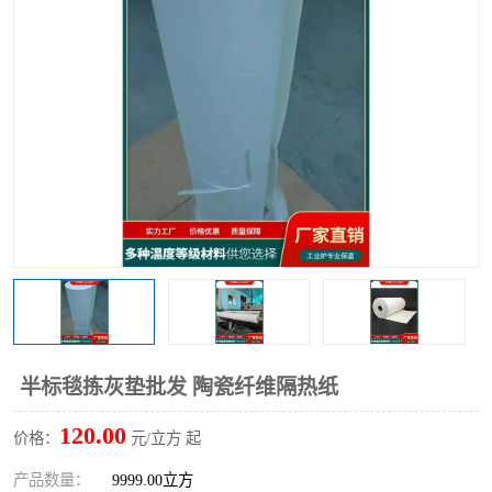
硅酸铝保温棉
硅酸铝板
半标毯拣灰垫批发 陶瓷纤维隔热纸
120.00
价格：
元/立方 起
产品数量：
9999.00立方