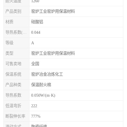
耐火温度
1260
产品类别
窑炉工业窑炉用保温材料
材质
硅酸铝
导热系数(常温)
0.044
等级
A
类型
窑炉工业窑炉用保温材料
可售卖地
全国
保温系统
窑炉冶金冶炼化工
产品种类
保温耐火棉
导热系数
0.050W/(m·K)
低温弯折
222
断裂伸长率
777%
滑动方式
陶瓷纤维