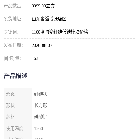
产品数量：
9999.00立方
发货地址：
山东省淄博张店区
关键词：
1100度陶瓷纤维低锆模块价格
发布日期：
2026-08-07
阅 读 量：
163
产品描述
形态
纤维状
形状
长方形
芯材
硅酸铝
使用温度
1260