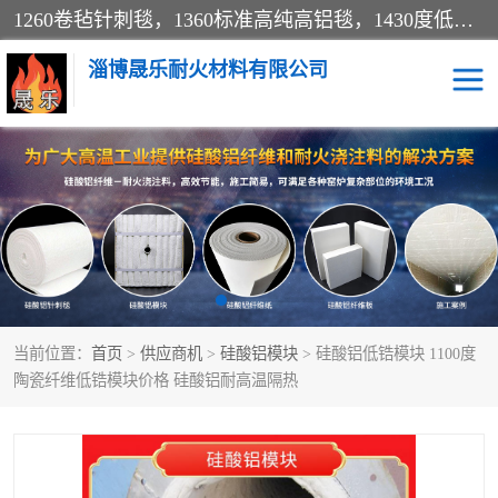
1260卷毡针刺毯，1360标准高纯高铝毯，1430度低锆锆铝含锆毯，普通挡渣棉卷毡，防火纸、挡火板、隔热垫片模块、棉块、折叠块、散棉高温固化剂价格规格密度多少钱图片视频立方平米参数指标
淄博晟乐耐火材料有限公司
硅酸铝挡渣棉
硅酸铝纤维纸
硅酸铝挡火板
高铝毯
含锆毯
硅酸铝折叠块
当前位置：
首页
>
供应商机
>
硅酸铝模块
> 硅酸铝低锆模块 1100度
硅酸铝散棉
硅酸铝纤维毯
陶瓷纤维低锆模块价格 硅酸铝耐高温隔热
硅酸铝垫片
陶瓷纤维纸
硅酸铝纤维毡
硅酸铝模块