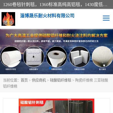
1260卷毡针刺毯，1360标准高纯高铝毯，1430度低锆锆铝含锆毯，普通挡渣棉卷毡，防火纸、挡火板、隔热垫片模块、棉块、折叠块、散棉高温固化剂价格规格密度多少钱图片视频立方平米参数指标
淄博晟乐耐火材料有限公司
硅酸铝挡渣棉
硅酸铝纤维纸
硅酸铝挡火板
高铝毯
含锆毯
硅酸铝折叠块
当前位置：
首页
>
供应商机
>
硅酸铝纤维毯
> 陶瓷纤维棉 三亚硅酸
硅酸铝散棉
硅酸铝纤维毯
铝纤维棉
硅酸铝垫片
陶瓷纤维纸
硅酸铝纤维毡
硅酸铝模块