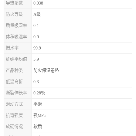
导热系数
0.038
防火等级
A级
质量吸湿率
0.1
体积吸湿率（全浸）
0.9
憎水率
99.9
纤维平均值
5.9
产品种类
防火保温卷毡
低温弯折
0.3
断裂伸长率
0.28％
滑动方式
平滑
抗弯强度
强MPa
软硬情况
软质