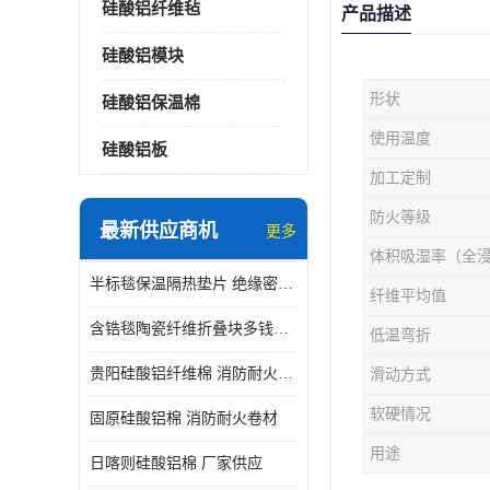
硅酸铝纤维毡
产品描述
硅酸铝模块
形状
硅酸铝保温棉
使用温度
硅酸铝板
加工定制
防火等级
最新供应商机
更多
体积吸湿率（全
半标毯保温隔热垫片 绝缘密封垫片
纤维平均值
含锆毯陶瓷纤维折叠块多钱一立方 硅酸铝模块
低温弯折
贵阳硅酸铝纤维棉 消防耐火卷材
滑动方式
软硬情况
固原硅酸铝棉 消防耐火卷材
用途
日喀则硅酸铝棉 厂家供应