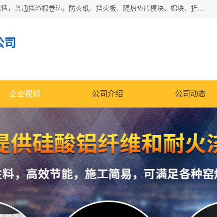
1260卷毡针刺毯，1360标准高纯高铝毯，1430度低锆锆铝含锆毯，普通挡渣棉卷毡，防火纸、挡火板、隔热垫片模块、棉块、折叠块、散棉高温固化剂价格规格密度多少钱图片视频立方平米参数指标
公司
企业视频
公司介绍
公司动态