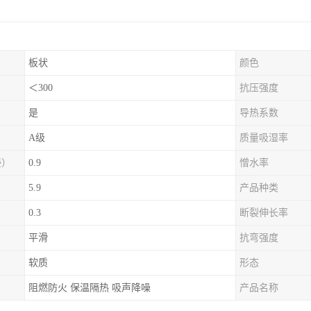
板状
颜色
＜300
抗压强度
是
导热系数
A级
质量吸湿率
浸）
0.9
憎水率
5.9
产品种类
0.3
断裂伸长率
平滑
抗弯强度
软质
形态
阻燃防火 保温隔热 吸声降噪
产品名称