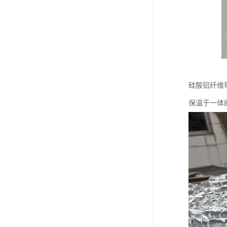
硅酸铝纤维
保温于一体