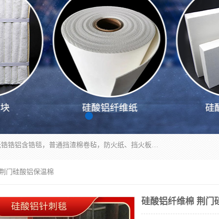
1260卷毡针刺毯，1360标准高纯高铝毯，1430度低锆锆铝含锆毯，普通挡渣棉卷毡，防火纸、挡火板、隔热垫片模块、棉块、折叠块、散棉高温固化剂价格规格密度多少钱图片视频立方平米参数指标
 荆门硅酸铝保温棉
硅酸铝纤维棉 荆门