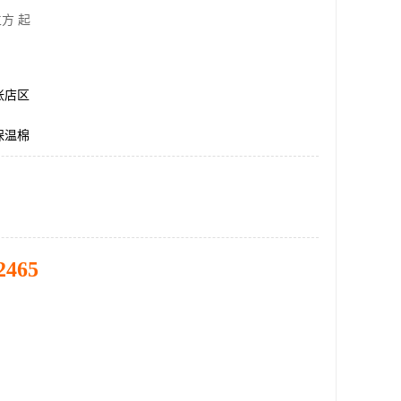
方 起
张店区
保温棉
2465