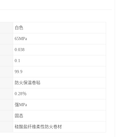
白色
65MPa
0.038
0.1
99.9
防火保温卷毡
0.28％
强MPa
固态
硅酸盐纤维柔性防火卷材