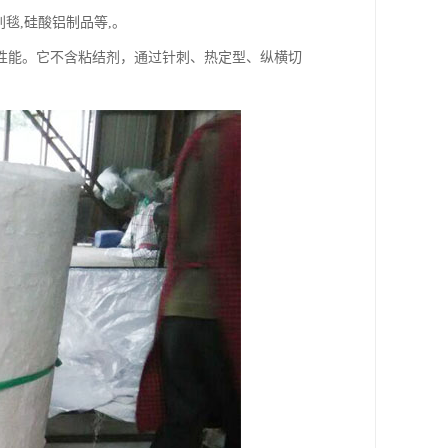
毯,硅酸铝制品等,。
性能。它不含粘结剂，通过针刺、热定型、纵横切