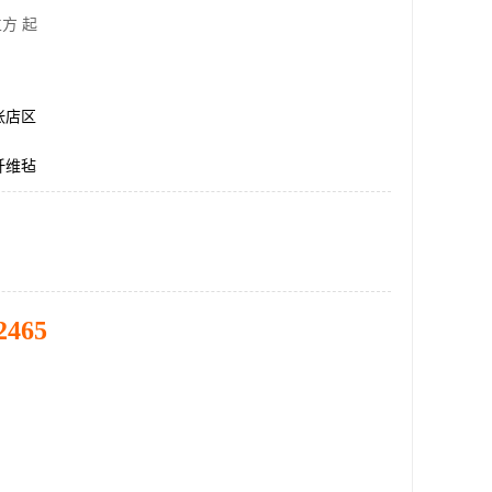
方 起
张店区
纤维毡
2465