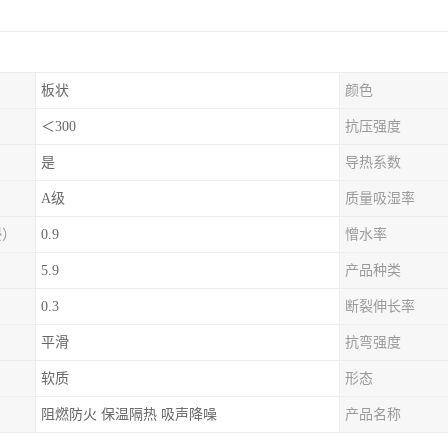
板状
颜色
＜300
抗压强度
是
导热系数
A级
质量吸湿率
浸）
0.9
憎水率
5.9
产品种类
0.3
断裂伸长率
平滑
抗弯强度
软质
形态
阻燃防火 保温隔热 吸声降噪
产品名称