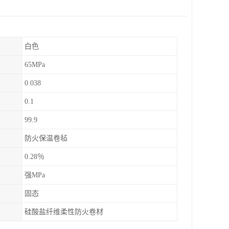
白色
65MPa
0.038
0.1
99.9
防火保温卷毡
0.28％
强MPa
固态
硅酸盐纤维柔性防火卷材