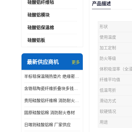
硅酸铝纤维毡
产品描述
硅酸铝模块
形状
硅酸铝保温棉
使用温度
硅酸铝板
加工定制
防火等级
最新供应商机
更多
体积吸湿率（全
半标毯保温隔热垫片 绝缘密封垫片
纤维平均值
含锆毯陶瓷纤维折叠块多钱一立方 硅酸铝模块
低温弯折
贵阳硅酸铝纤维棉 消防耐火卷材
滑动方式
软硬情况
固原硅酸铝棉 消防耐火卷材
用途
日喀则硅酸铝棉 厂家供应