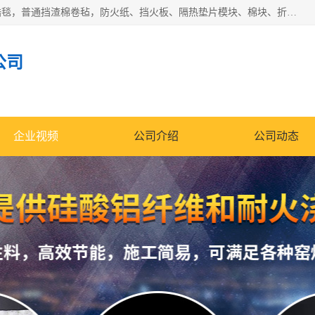
1260卷毡针刺毯，1360标准高纯高铝毯，1430度低锆锆铝含锆毯，普通挡渣棉卷毡，防火纸、挡火板、隔热垫片模块、棉块、折叠块、散棉高温固化剂价格规格密度多少钱图片视频立方平米参数指标
公司
企业视频
公司介绍
公司动态