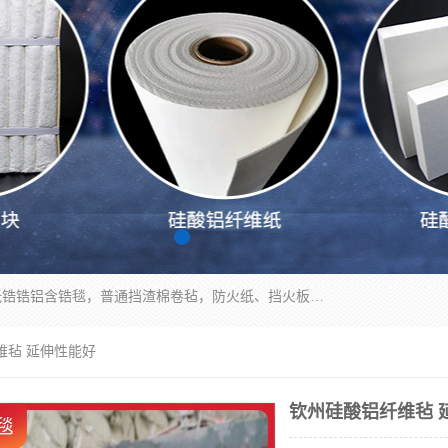
1260卷毡针刺毯，1360标准高纯高铝毯，1430度低锆锆铝含锆毯，普通挡渣棉卷毡，防火纸、挡火板、隔热垫片模块、棉块、折叠块、散棉高温固化剂价格规格密度多少钱图片视频立方平米参数指标
维毡 延伸性能好
钦州硅酸铝纤维毡 