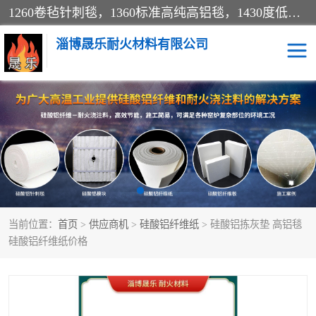
1260卷毡针刺毯，1360标准高纯高铝毯，1430度低锆锆铝含锆毯，普通挡渣棉卷毡，防火纸、挡火板、隔热垫片模块、棉块、折叠块、散棉高温固化剂价格规格密度多少钱图片视频立方平米参数指标
淄博晟乐耐火材料有限公司
硅酸铝挡渣棉
硅酸铝纤维纸
硅酸铝挡火板
高铝毯
含锆毯
硅酸铝折叠块
当前位置：
首页
>
供应商机
>
硅酸铝纤维纸
> 硅酸铝拣灰垫 高铝毯
硅酸铝散棉
硅酸铝纤维毯
硅酸铝纤维纸价格
硅酸铝垫片
陶瓷纤维纸
硅酸铝纤维毡
硅酸铝模块