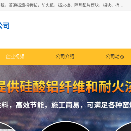
1260卷毡针刺毯，1360标准高纯高铝毯，1430度低锆锆铝含锆毯，普通挡渣棉卷毡，防火纸、挡火板、隔热垫片模块、棉块、折叠块、散棉高温固化剂价格规格密度多少钱图片视频立方平米参数指标
公司
企业视频
公司介绍
公司动态