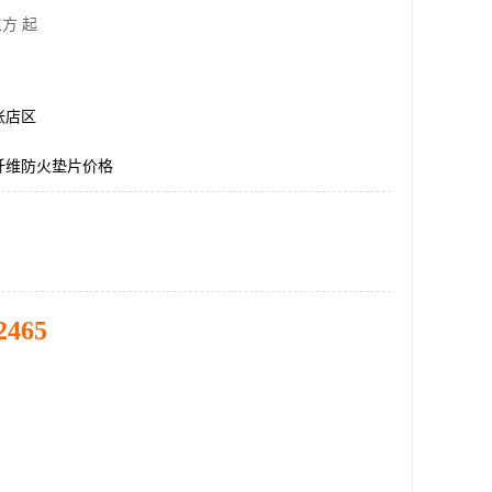
方 起
张店区
瓷纤维防火垫片价格
2465