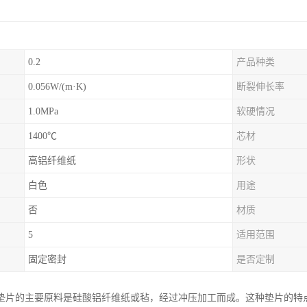
0.2
产品种类
0.056W/(m·K)
断裂伸长率
1.0MPa
软硬情况
1400℃
芯材
高铝纤维纸
形状
白色
用途
否
材质
5
适用范围
固定密封
是否定制
垫片的主要原料是硅酸铝纤维纸或毡，经过冲压加工而成。这种垫片的特