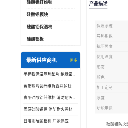
硅酸铝纤维毡
产品描述
硅酸铝模块
保温系统
硅酸铝保温棉
导热系数
硅酸铝板
抗压强度
使用温度
最新供应商机
更多
形态
半标毯保温隔热垫片 绝缘密封垫片
颜色
含锆毯陶瓷纤维折叠块多钱一立方 硅酸铝模块
加工定制
贵阳硅酸铝纤维棉 消防耐火卷材
厚度
功能用途
固原硅酸铝棉 消防耐火卷材
日喀则硅酸铝棉 厂家供应
硅酸铝防火