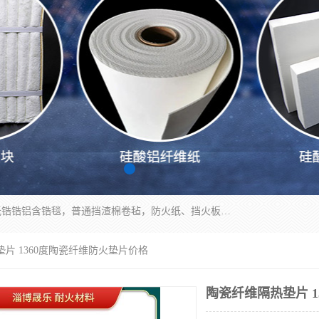
1260卷毡针刺毯，1360标准高纯高铝毯，1430度低锆锆铝含锆毯，普通挡渣棉卷毡，防火纸、挡火板、隔热垫片模块、棉块、折叠块、散棉高温固化剂价格规格密度多少钱图片视频立方平米参数指标
垫片 1360度陶瓷纤维防火垫片价格
陶瓷纤维隔热垫片 