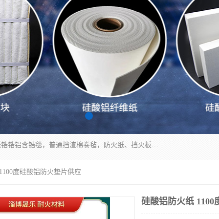
1260卷毡针刺毯，1360标准高纯高铝毯，1430度低锆锆铝含锆毯，普通挡渣棉卷毡，防火纸、挡火板、隔热垫片模块、棉块、折叠块、散棉高温固化剂价格规格密度多少钱图片视频立方平米参数指标
 1100度硅酸铝防火垫片供应
硅酸铝防火纸 110