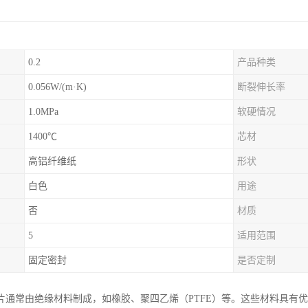
0.2
产品种类
0.056W/(m·K)
断裂伸长率
1.0MPa
软硬情况
1400℃
芯材
高铝纤维纸
形状
白色
用途
否
材质
5
适用范围
固定密封
是否定制
片通常由绝缘材料制成，如橡胶、聚四乙烯（PTFE）等。这些材料具有