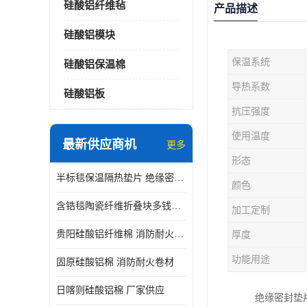
硅酸铝纤维毡
产品描述
硅酸铝模块
保温系统
硅酸铝保温棉
导热系数
硅酸铝板
抗压强度
使用温度
最新供应商机
更多
形态
半标毯保温隔热垫片 绝缘密封垫片
颜色
含锆毯陶瓷纤维折叠块多钱一立方 硅酸铝模块
加工定制
贵阳硅酸铝纤维棉 消防耐火卷材
厚度
功能用途
固原硅酸铝棉 消防耐火卷材
日喀则硅酸铝棉 厂家供应
绝缘密封垫