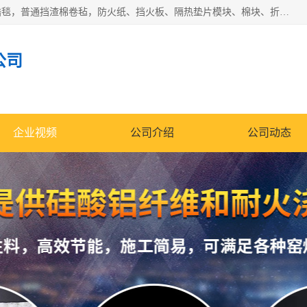
1260卷毡针刺毯，1360标准高纯高铝毯，1430度低锆锆铝含锆毯，普通挡渣棉卷毡，防火纸、挡火板、隔热垫片模块、棉块、折叠块、散棉高温固化剂价格规格密度多少钱图片视频立方平米参数指标
公司
企业视频
公司介绍
公司动态