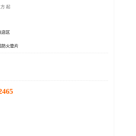
方 起
张店区
酸铝防火垫片
2465