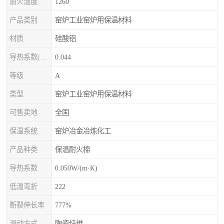
耐火温度
1260
产品类别
窑炉工业窑炉用保温材料
材质
硅酸铝
导热系数(常温)
0.044
等级
A
类型
窑炉工业窑炉用保温材料
可售卖地
全国
保温系统
窑炉冶金冶炼化工
产品种类
保温耐火棉
导热系数
0.050W/(m·K)
低温弯折
222
断裂伸长率
777%
滑动方式
陶瓷纤维