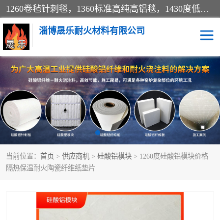
1260卷毡针刺毯，1360标准高纯高铝毯，1430度低锆锆铝含锆毯，普通挡渣棉卷毡，防火纸、挡火板、隔热垫片模块、棉块、折叠块、散棉高温固化剂价格规格密度多少钱图片视频立方平米参数指标
淄博晟乐耐火材料有限公司
硅酸铝挡渣棉
硅酸铝纤维纸
硅酸铝挡火板
高铝毯
含锆毯
硅酸铝折叠块
当前位置：
首页
>
供应商机
>
硅酸铝模块
> 1260度硅酸铝模块价格
硅酸铝散棉
硅酸铝纤维毯
隔热保温耐火陶瓷纤维纸垫片
硅酸铝垫片
陶瓷纤维纸
硅酸铝纤维毡
硅酸铝模块