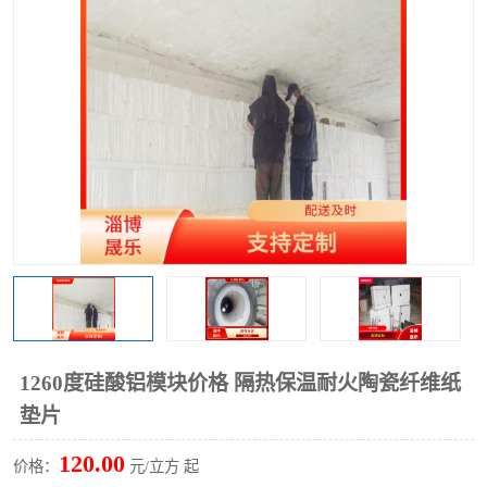
硅酸铝保温棉
硅酸铝板
1260度硅酸铝模块价格 隔热保温耐火陶瓷纤维纸
垫片
120.00
价格：
元/立方 起