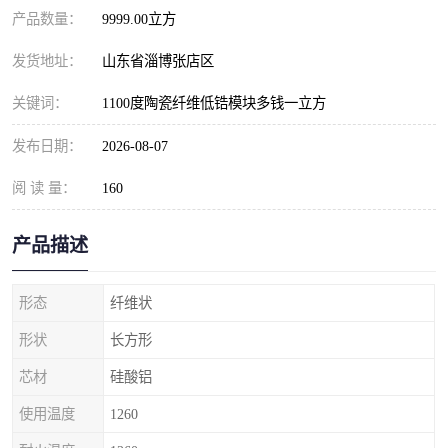
产品数量：
9999.00立方
发货地址：
山东省淄博张店区
关键词：
1100度陶瓷纤维低锆模块多钱一立方
发布日期：
2026-08-07
阅 读 量：
160
产品描述
形态
纤维状
形状
长方形
芯材
硅酸铝
使用温度
1260