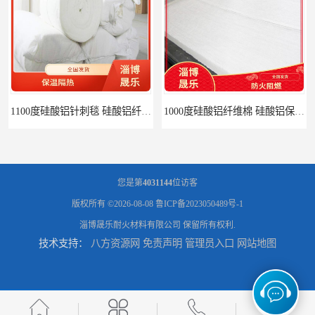
1100度硅酸铝针刺毯 硅酸铝纤维毡
1000度硅酸铝纤维棉 硅酸铝保温棉
您是第
4031144
位访客
版权所有 ©2026-08-08
鲁ICP备2023050489号-1
淄博晟乐耐火材料有限公司
保留所有权利.
技术支持：
八方资源网
免责声明
管理员入口
网站地图
硅酸铝针刺毯 陶瓷纤维毯
陶瓷纤维毯 硅酸铝纤维毯