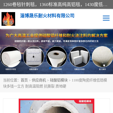
1260卷毡针刺毯，1360标准高纯高铝毯，1430度低锆锆铝含锆毯，普通挡渣棉卷毡，防火纸、挡火板、隔热垫片模块、棉块、折叠块、散棉高温固化剂价格规格密度多少钱图片视频立方平米参数指标
淄博晟乐耐火材料有限公司
硅酸铝挡渣棉
硅酸铝纤维纸
硅酸铝挡火板
高铝毯
含锆毯
硅酸铝折叠块
当前位置：
首页
>
供应商机
>
硅酸铝模块
> 1100度陶瓷纤维低锆模
硅酸铝散棉
硅酸铝纤维毯
块多钱一立方 耐高温阻燃 抗撕裂 质地硬
硅酸铝垫片
陶瓷纤维纸
硅酸铝纤维毡
硅酸铝模块