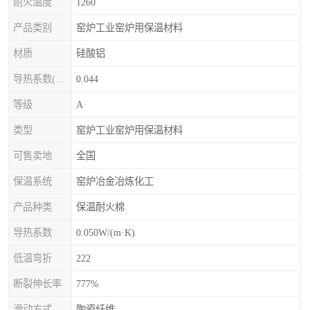
耐火温度
1260
产品类别
窑炉工业窑炉用保温材料
材质
硅酸铝
导热系数(常温)
0.044
等级
A
类型
窑炉工业窑炉用保温材料
可售卖地
全国
保温系统
窑炉冶金冶炼化工
产品种类
保温耐火棉
导热系数
0.050W/(m·K)
低温弯折
222
断裂伸长率
777%
滑动方式
陶瓷纤维