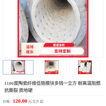
硅酸铝保温棉
硅酸铝板
1100度陶瓷纤维低锆模块多钱一立方 耐高温阻燃
抗撕裂 质地硬
120.00
价格：
元/立方 起