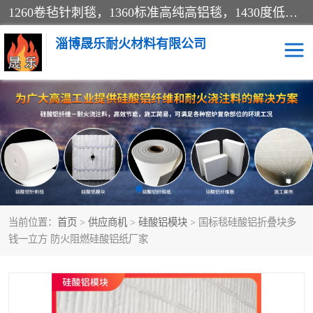
1260卷毡针刺毯，1360标准高纯高铝毯，1430度低锆锆铝含锆毯，普通挡渣棉卷毡，防火纸、挡火板、隔热垫片模块、棉块、折叠块、散棉高温固化剂价格规格密度多少钱图片视频立方平米参数指标
淄博晟乐耐火材料有限公司
硅酸铝挡渣棉
硅酸铝纤维纸
硅酸铝挡火板
高铝毯
含锆毯
硅酸铝折叠块
当前位置：
首页
>
供应商机
>
硅酸铝模块
> 国标毯硅酸铝折叠块多
硅酸铝散棉
硅酸铝纤维毯
钱一立方 防火阻燃硅酸铝纸厂家
硅酸铝垫片
陶瓷纤维纸
硅酸铝纤维毡
硅酸铝模块