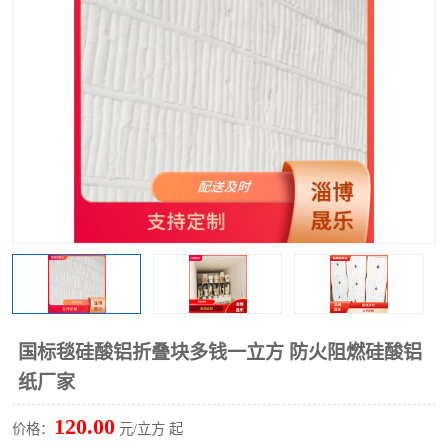
硅酸铝保温棉
硅酸铝板
国标毯硅酸铝折叠块多钱一立方 防火阻燃硅酸铝
纸厂家
120.00
价格：
元/立方 起