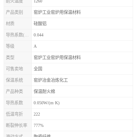
耐火温度
1260
产品类别
窑炉工业窑炉用保温材料
材质
硅酸铝
导热系数(常温)
0.044
等级
A
类型
窑炉工业窑炉用保温材料
可售卖地
全国
保温系统
窑炉冶金冶炼化工
产品种类
保温耐火棉
导热系数
0.050W/(m·K)
低温弯折
222
断裂伸长率
777%
滑动方式
陶瓷纤维