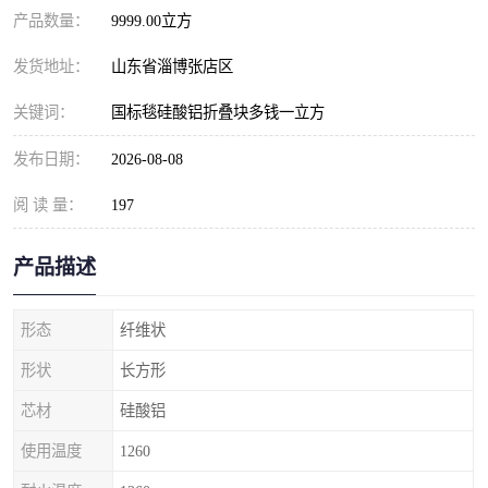
产品数量：
9999.00立方
发货地址：
山东省淄博张店区
关键词：
国标毯硅酸铝折叠块多钱一立方
发布日期：
2026-08-08
阅 读 量：
197
产品描述
形态
纤维状
形状
长方形
芯材
硅酸铝
使用温度
1260