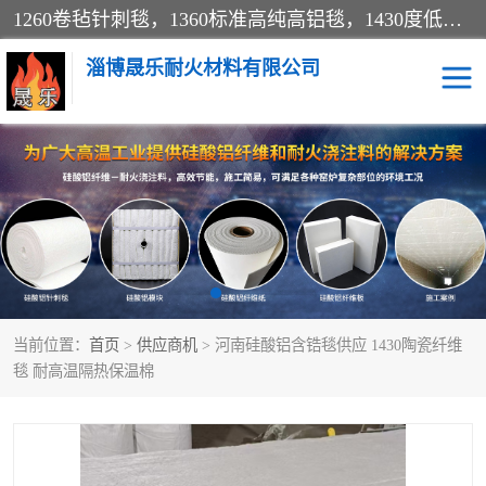
1260卷毡针刺毯，1360标准高纯高铝毯，1430度低锆锆铝含锆毯，普通挡渣棉卷毡，防火纸、挡火板、隔热垫片模块、棉块、折叠块、散棉高温固化剂价格规格密度多少钱图片视频立方平米参数指标
淄博晟乐耐火材料有限公司
硅酸铝挡渣棉
硅酸铝纤维纸
硅酸铝挡火板
高铝毯
含锆毯
硅酸铝折叠块
当前位置：
首页
>
供应商机
> 河南硅酸铝含锆毯供应 1430陶瓷纤维
硅酸铝散棉
硅酸铝纤维毯
毯 耐高温隔热保温棉
硅酸铝垫片
陶瓷纤维纸
硅酸铝纤维毡
硅酸铝模块