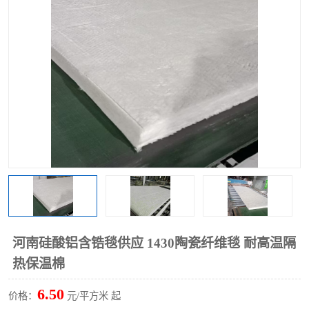
硅酸铝保温棉
硅酸铝板
河南硅酸铝含锆毯供应 1430陶瓷纤维毯 耐高温隔
热保温棉
6.50
价格：
元/平方米 起