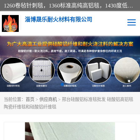
1260卷毡针刺毯，1360标准高纯高铝毯，1430度低锆锆铝含锆毯，普通挡渣棉卷毡，防火纸、挡火板、隔热垫片模块、棉块、折叠块、散棉高温固化剂价格规格密度多少钱图片视频立方平米参数指标
淄博晟乐耐火材料有限公司
硅酸铝挡渣棉
硅酸铝纤维纸
硅酸铝挡火板
高铝毯
含锆毯
硅酸铝折叠块
当前位置：
首页
>
供应商机
> 邢台硅酸铝标准毯批发 硅酸铝高铝毯
硅酸铝散棉
硅酸铝纤维毯
陶瓷纤维毯和硅酸铝纤维毯
硅酸铝垫片
陶瓷纤维纸
硅酸铝纤维毡
硅酸铝模块