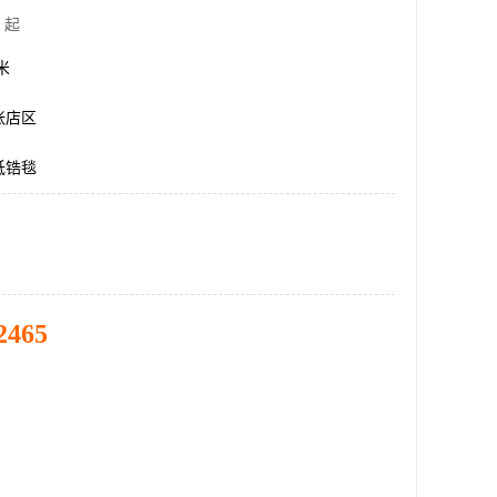
 起
方米
张店区
低锆毯
2465