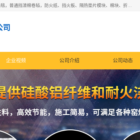
1260卷毡针刺毯，1360标准高纯高铝毯，1430度低锆锆铝含锆毯，普通挡渣棉卷毡，防火纸、挡火板、隔热垫片模块、棉块、折叠块、散棉高温固化剂价格规格密度多少钱图片视频立方平米参数指标
公司
企业视频
公司介绍
公司动态