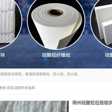
1260卷毡针刺毯，1360标准高纯高铝毯，1430度低锆锆铝含锆毯，普通挡渣棉卷毡，防火纸、挡火板、隔热垫片模块、棉块、折叠块、散棉高温固化剂价格规格密度多少钱图片视频立方平米参数指标
散棉 耐高温隔热保温棉
朔州硅酸铝低锆毯供