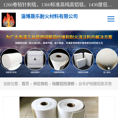
1260卷毡针刺毯，1360标准高纯高铝毯，1430度低锆锆铝含锆毯，普通挡渣棉卷毡，防火纸、挡火板、隔热垫片模块、棉块、折叠块、散棉高温固化剂价格规格密度多少钱图片视频立方平米参数指标
淄博晟乐耐火材料有限公司
硅酸铝挡渣棉
硅酸铝纤维纸
硅酸铝挡火板
高铝毯
含锆毯
硅酸铝折叠块
当前位置：
首页
>
供应商机
>
硅酸铝挡渣棉
> 台车炉硅酸铝拣灰垫
硅酸铝散棉
硅酸铝纤维毯
硅酸铝垫片
陶瓷纤维纸
硅酸铝纤维毡
硅酸铝模块