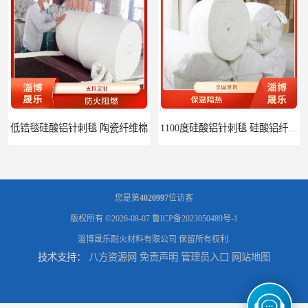
陶瓷纤维棉
1100度硅酸铝针刺毯 硅酸铝纤维毡
您是第
4020997
位访客
版权所有 ©2026-08-07
鲁ICP备2023050489号-1
淄博晟乐耐火材料有限公司
保留所有权利.
技术支持：
八方资源网
免责声明
管理员入口
网站地图
1000度硅酸铝纤维棉 硅酸铝保温棉
硅酸铝针刺毯 陶瓷纤维毯