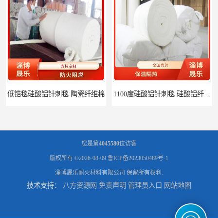
低锆毯硅酸铝针刺毯 陶瓷纤维棉
1100度硅酸铝针刺毯 硅酸铝纤维毡
您是第
4045580
位访客
版权所有 ©2026-08-09
鲁ICP备2023050489号-1
淄博晟乐耐火材料有限公司
保留所有权利.
技术支持：
八方资源网
免责声明
管理员入口
网站地图
1000度硅酸铝纤维棉 硅酸铝保温棉
硅酸铝针刺毯 陶瓷纤维毯