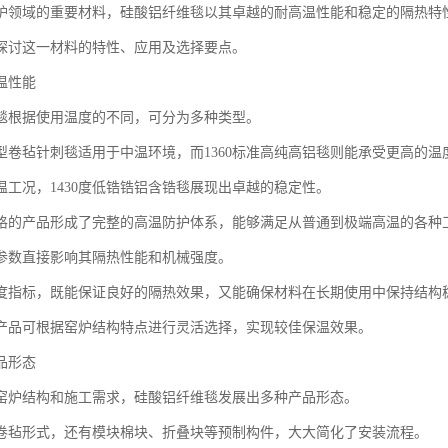
炉领域的重要材料，硅酸铝纤维毯以其卓越的耐高温性能和稳定的隔热特性
探讨这一材料的特性、应用及选择要点。
温性能
毯根据使用温度的不同，可分为多种类型。
60型卷毡针刺毯适用于中温环境，而1360标准高纯高铝毯则能承受更高的温
温工况，1430度低锆锆铝含锆毯展现出卓越的稳定性。
格的产品形成了完整的高温防护体系，能够满足从普通到极端高温的各种
参数直接影响其隔热性能和机械强度。
度指标，既能保证良好的隔热效果，又能确保材料在长期使用中保持结构
产品可根据窑炉结构特点进行灵活选择，实现较佳保温效果。
品形态
窑炉结构和施工需求，硅酸铝纤维毯发展出多种产品形态。
卷毡形式，还有模块棉块、折叠块等预制构件，大大简化了安装流程。