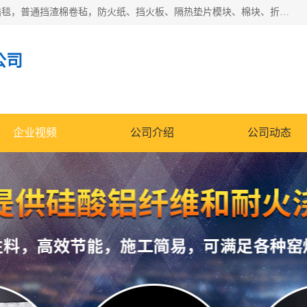
1260卷毡针刺毯，1360标准高纯高铝毯，1430度低锆锆铝含锆毯，普通挡渣棉卷毡，防火纸、挡火板、隔热垫片模块、棉块、折叠块、散棉高温固化剂价格规格密度多少钱图片视频立方平米参数指标
公司
企业视频
公司介绍
公司动态