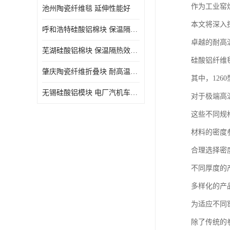
作为工业窑
池州陶瓷纤维毯 延伸性能好
本文将深入
呼和浩特硅酸铝棉块 保温隔热效果好
卓越的耐高
芜湖硅酸铝棉块 保温隔热效果好
硅酸铝纤维
肇庆陶瓷纤维折叠块 耐高温阻燃 抗撕裂 质地硬
其中，12
无锡硅酸铝模块 电厂汽机车间设备管道保温用硅酸铝棉
对于极端高
这些不同规
材料的密度
合理选择密
不同厚度的
多样化的产
为适应不同
除了传统的