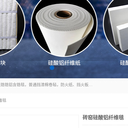
1260卷毡针刺毯，1360标准高纯高铝毯，1430度低锆锆铝含锆毯，普通挡渣棉卷毡，防火纸、挡火板、隔热垫片模块、棉块、折叠块、散棉高温固化剂价格规格密度多少钱图片视频立方平米参数指标
维毯
砖窑硅酸铝纤维毯