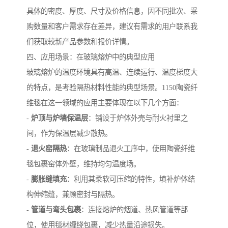
具体的密度、厚度、尺寸及价格信息，因不同批次、采
购数量和客户需求存在差异，建议有需求的用户联系我
们获取较新产品参数和报价详情。
四、应用场景：在玻璃熔炉中的典型应用
玻璃熔炉的温度环境具有高温、连续运行、温度梯度大
的特点，是考验隔热材料性能的典型场景。1150陶瓷纤
维毯在这一领域的应用主要体现在以下几个方面：
-
炉顶与炉墙保温层
：铺设于炉体外壳与耐火衬里之
间，作为保温层减少散热。
-
退火窑隔热
：在玻璃制品退火工序中，使用陶瓷纤维
毯包裹窑体外壁，维持均匀温度场。
-
膨胀缝填充
：利用其柔软可压缩的特性，填补炉体结
构伸缩缝，兼顾密封与隔热。
-
管道与弯头包裹
：连接熔炉的烟道、热风管道等部
位，使用毯材缠绕包裹，减少热量沿途损失。