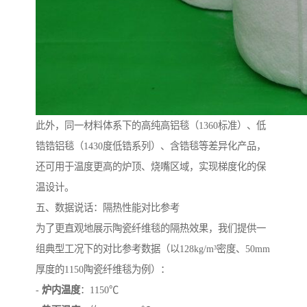
此外，同一材料体系下的高纯高铝毯（1360标准）、低
锆锆铝毯（1430度低锆系列）、含锆毯等差异化产品，
还可用于温度更高的炉顶、烧嘴区域，实现梯度化的保
温设计。
五、数据说话：隔热性能对比参考
为了更直观地展示陶瓷纤维毯的隔热效果，我们提供一
组典型工况下的对比参考数据（以128kg/m³密度、50mm
厚度的1150陶瓷纤维毯为例）：
-
炉内温度
：1150℃