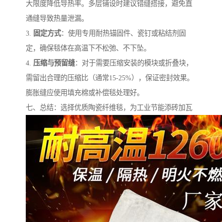
大限度降低导热率。多层铺设时建议错缝搭接，避免直
通缝导致热量泄漏。
3.
固定方式
：使用专用耐热锚固件、瓷钉或粘结剂固
定，确保毯体在高温下不松弛、不下坠。
4.
压缩与预留缝
：对于需要压缩安装的模块或折叠块，
需留出合理的压缩比（通常15-25%），保证密封效果。
膨胀缝应使用填充棉或补偿毯处理好。
七、总结：选择优质陶瓷纤维毯，为工业节能添砖加瓦