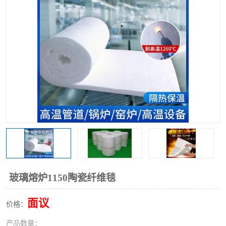
硅酸铝保温棉
硅酸铝板
玻璃熔炉1150陶瓷纤维毯
面议
价格：
产品数量：