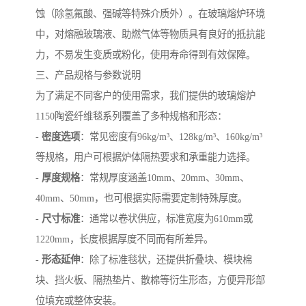
蚀（除氢氟酸、强碱等特殊介质外）。在玻璃熔炉环境
中，对熔融玻璃液、助燃气体等物质具有良好的抵抗能
力，不易发生变质或粉化，使用寿命得到有效保障。
三、产品规格与参数说明
为了满足不同客户的使用需求，我们提供的玻璃熔炉
1150陶瓷纤维毯系列覆盖了多种规格和形态：
-
密度选项
：常见密度有96kg/m³、128kg/m³、160kg/m³
等规格，用户可根据炉体隔热要求和承重能力选择。
-
厚度规格
：常规厚度涵盖10mm、20mm、30mm、
40mm、50mm，也可根据实际需要定制特殊厚度。
-
尺寸标准
：通常以卷状供应，标准宽度为610mm或
1220mm，长度根据厚度不同而有所差异。
-
形态延伸
：除了标准毯状，还提供折叠块、模块棉
块、挡火板、隔热垫片、散棉等衍生形态，方便异形部
位填充或整体安装。