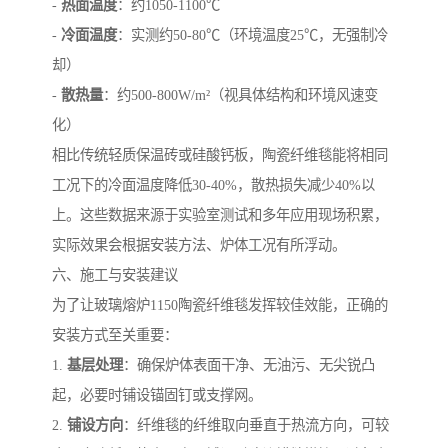
-
热面温度
：约1050-1100℃
-
冷面温度
：实测约50-80℃（环境温度25℃，无强制冷
却）
-
散热量
：约500-800W/m²（视具体结构和环境风速变
化）
相比传统轻质保温砖或硅酸钙板，陶瓷纤维毯能将相同
工况下的冷面温度降低30-40%，散热损失减少40%以
上。这些数据来源于实验室测试和多年应用现场积累，
实际效果会根据安装方法、炉体工况有所浮动。
六、施工与安装建议
为了让玻璃熔炉1150陶瓷纤维毯发挥较佳效能，正确的
安装方式至关重要：
1.
基层处理
：确保炉体表面干净、无油污、无尖锐凸
起，必要时铺设锚固钉或支撑网。
2.
铺设方向
：纤维毯的纤维取向垂直于热流方向，可较