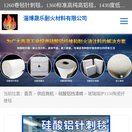
1260卷毡针刺毯，1360标准高纯高铝毯，1430度低锆锆铝含锆毯，普通挡渣棉卷毡，防火纸、挡火板、隔热垫片模块、棉块、折叠块、散棉高温固化剂价格规格密度多少钱图片视频立方平米参数指标
淄博晟乐耐火材料有限公司
硅酸铝挡渣棉
硅酸铝纤维纸
硅酸铝挡火板
高铝毯
含锆毯
硅酸铝折叠块
当前位置：
首页
>
供应商机
>
硅酸铝挡渣棉
> 玻璃熔炉1150陶瓷纤
硅酸铝散棉
硅酸铝纤维毯
维毯
硅酸铝垫片
陶瓷纤维纸
硅酸铝纤维毡
硅酸铝模块