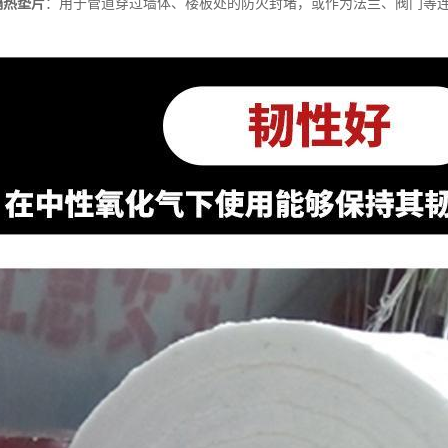
隔热垫片
：用于管道穿过墙体、楼板处的防火封堵，或作为法兰、阀门等