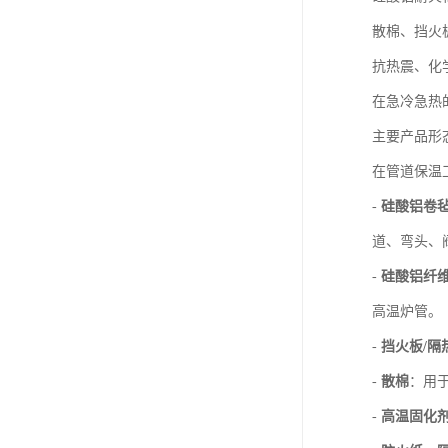
散棉、挡火
抗热震、化
在急冷急热
主要产品形
在管道保温
-
硅酸铝卷毡
道、弯头、
-
硅酸铝纤维
高温炉管。
-
挡火板/隔
-
散棉
：用
-
高温固化