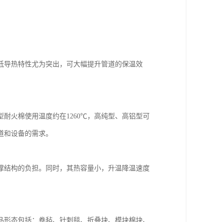
低导热特性尤为突出，可大幅提升管道的保温效
耐火棉使用温度约在1260℃，高纯型、高铝型可
管道和设备的需求。
撑结构的负担。同时，其热容量小，升温降温速度
品形态包括：卷毡、针刺毯、折叠块、模块棉块、