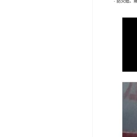
-
防火纸、