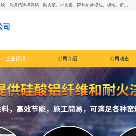
1260卷毡针刺毯，1360标准高纯高铝毯，1430度低锆锆铝含锆毯，普通挡渣棉卷毡，防火纸、挡火板、隔热垫片模块、棉块、折叠块、散棉高温固化剂价格规格密度多少钱图片视频立方平米参数指标
公司
企业视频
公司介绍
公司动态