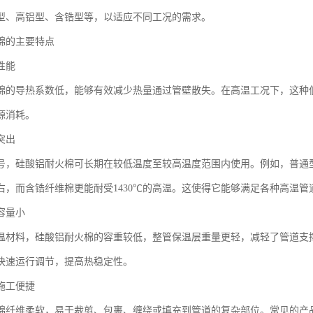
型、高铝型、含锆型等，以适应不同工况的需求。
棉的主要特点
性能
棉的导热系数低，能够有效减少热量通过管壁散失。在高温工况下，这种
源消耗。
突出
号，硅酸铝耐火棉可长期在较低温度至较高温度范围内使用。例如，普通型
℃左右，而含锆纤维棉更能耐受1430℃的高温。这使得它能够满足各种高温
容量小
温材料，硅酸铝耐火棉的容重较低，整管保温层重量更轻，减轻了管道支
快速运行调节，提高热稳定性。
施工便捷
棉纤维柔软，易于裁剪、包裹、缠绕或填充到管道的复杂部位。常见的产