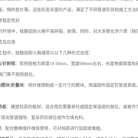
板、隔热垫片等。这些形态丰富的产品，满足了不同管道形状和施工方法
学稳定性好
的环境中，硅酸铝耐火棉不易碎裂、剥落。同时，对大多数化学介质（除
态及应用
工程中，硅酸铝耐火棉通常以以下几种形式出现：
/针刺毯
：常用规格为厚度10-50mm，宽度600mm左右，长度根据厚
阀门等不规则部位。
模块/折叠块
：将纤维预制成一定尺寸的模块，用锚固件固定在管道表面
热板
：硬度较高的板材，适合用在需要承托或固定保温层的部位，或者作
于填充管道缝隙、复杂异形部位或作为填充料。
剂
：配合散棉或纤维毯使用，可对局部进行加固或堵缝。