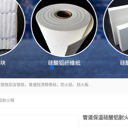
1260卷毡针刺毯，1360标准高纯高铝毯，1430度低锆锆铝含锆毯，普通挡渣棉卷毡，防火纸、挡火板、隔热垫片模块、棉块、折叠块、散棉高温固化剂价格规格密度多少钱图片视频立方平米参数指标
铝耐火棉
管道保温硅酸铝耐