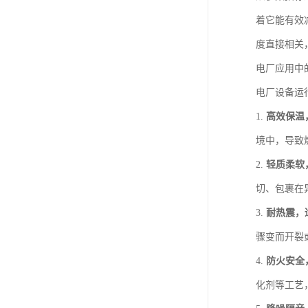
着它能有效
度直接相关
电厂应用中
电厂设备运
1.
高效保温
境中，导致
2.
轻质柔软
切、包裹在
3.
耐热震，
骤变而开裂
4.
防火安全
化剂等工艺