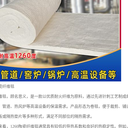
陶瓷纤维毯
瓷纤维毯，顾名思义，是一款以优质耐火纤维为原料，通过先进针刺工艺制成
、管道、热风炉等高温设备的保温需求。产品形态为卷毯，便于裁剪、铺
板或隔热垫片等多种形式，满足不同部位的隔热需求。
来看，1260陶瓷纤维毯通常具有较低的导热系数和良好的热稳定性。例