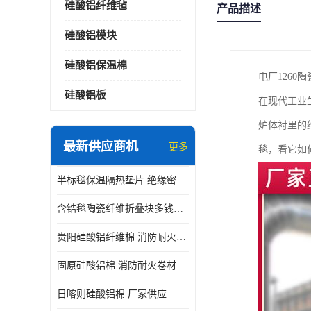
硅酸铝纤维毡
产品描述
硅酸铝模块
硅酸铝保温棉
电厂126
硅酸铝板
在现代工业
炉体衬里的
最新供应商机
更多
毯，看它如
半标毯保温隔热垫片 绝缘密封垫片
含锆毯陶瓷纤维折叠块多钱一立方 硅酸铝模块
贵阳硅酸铝纤维棉 消防耐火卷材
固原硅酸铝棉 消防耐火卷材
日喀则硅酸铝棉 厂家供应