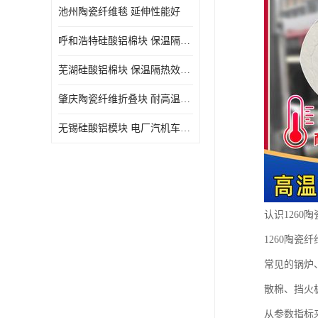
池州陶瓷纤维毯 延伸性能好
呼和浩特硅酸铝棉块 保温隔热效果好
芜湖硅酸铝棉块 保温隔热效果好
肇庆陶瓷纤维折叠块 耐高温阻燃 抗撕裂 质地硬
无锡硅酸铝模块 电厂汽机车间设备管道保温用硅酸铝棉
认识1260
1260陶
常见的锅炉
散棉、挡火
从参数指标