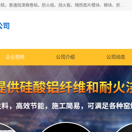
1260卷毡针刺毯，1360标准高纯高铝毯，1430度低锆锆铝含锆毯，普通挡渣棉卷毡，防火纸、挡火板、隔热垫片模块、棉块、折叠块、散棉高温固化剂价格规格密度多少钱图片视频立方平米参数指标
公司
企业视频
公司介绍
公司动态