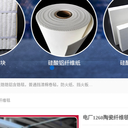
1260卷毡针刺毯，1360标准高纯高铝毯，1430度低锆锆铝含锆毯，普通挡渣棉卷毡，防火纸、挡火板、隔热垫片模块、棉块、折叠块、散棉高温固化剂价格规格密度多少钱图片视频立方平米参数指标
瓷纤维毯
电厂1260陶瓷纤维