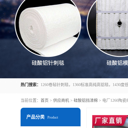
热门搜索：
当前位置：
首页
>
供应商机
>
硅酸铝挡渣棉
> 电厂1260陶
产品分类
Product