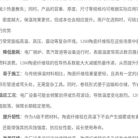
减少热量散失；同时，产品的容重、厚度、尺寸等规格均可根据实际应用
，密度越大，保温效果更优，但成本也会相应提升。用户在选购时，可结
的优势
行常常面临高温、高压、震动等复杂环境。1260陶瓷纤维毯在这些场景中
，降低能耗
：电厂锅炉、蒸汽管道等设备运行时，表面温度常高达数百摄
燃料浪费。1260陶瓷纤维毯的低导热系数能大大减缓热量传递，从而提
，易于施工
：与传统保温材料相比，陶瓷纤维毯重量更轻，且具有一定的
异形管道或弯头处，无需复杂工具。同时，卷毯形式便于运输和仓储，节
适应工况
：电厂设备可能会频繁启停或负荷波动，导致温度变化剧烈。12
或脱落，保障长期稳定使用。
，提升韧性
：作为A级不燃材料，陶瓷纤维毯在高温下不会产生烟雾或有
，还能增强其抗风蚀强度、抗拉扯性能，延长使用寿命。