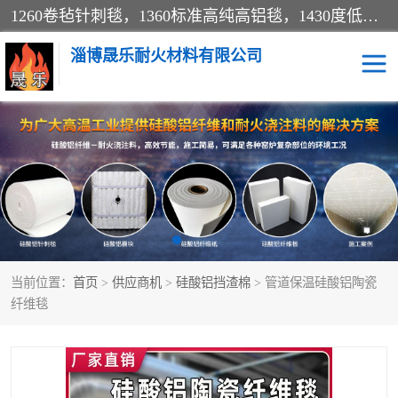
1260卷毡针刺毯，1360标准高纯高铝毯，1430度低锆锆铝含锆毯，普通挡渣棉卷毡，防火纸、挡火板、隔热垫片模块、棉块、折叠块、散棉高温固化剂价格规格密度多少钱图片视频立方平米参数指标
淄博晟乐耐火材料有限公司
硅酸铝挡渣棉
硅酸铝纤维纸
硅酸铝挡火板
高铝毯
含锆毯
硅酸铝折叠块
当前位置：
首页
>
供应商机
>
硅酸铝挡渣棉
> 管道保温硅酸铝陶瓷
硅酸铝散棉
硅酸铝纤维毯
纤维毯
硅酸铝垫片
陶瓷纤维纸
硅酸铝纤维毡
硅酸铝模块