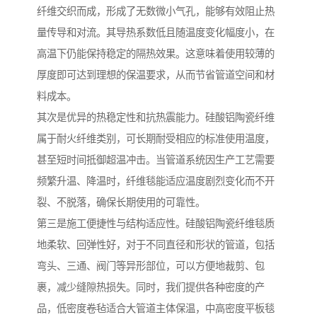
纤维交织而成，形成了无数微小气孔，能够有效阻止热
量传导和对流。其导热系数低且随温度变化幅度小，在
高温下仍能保持稳定的隔热效果。这意味着使用较薄的
厚度即可达到理想的保温要求，从而节省管道空间和材
料成本。
其次是优异的热稳定性和抗热震能力。硅酸铝陶瓷纤维
属于耐火纤维类别，可长期耐受相应的标准使用温度，
甚至短时间抵御超温冲击。当管道系统因生产工艺需要
频繁升温、降温时，纤维毯能适应温度剧烈变化而不开
裂、不脱落，确保长期使用的可靠性。
第三是施工便捷性与结构适应性。硅酸铝陶瓷纤维毯质
地柔软、回弹性好，对于不同直径和形状的管道，包括
弯头、三通、阀门等异形部位，可以方便地裁剪、包
裹，减少缝隙热损失。同时，我们提供各种密度的产
品，低密度卷毡适合大管道主体保温，中高密度平板毯