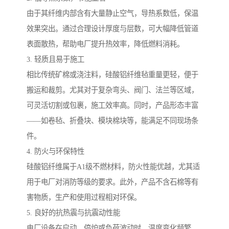
由于其纤维内部含有大量静止空气，导热系数低，保温
效果突出。通过合理设计厚度与层数，可大幅降低管道
表面散热，帮助电厂提升热效率，降低燃料消耗。
3. 轻质且易于施工
相比传统矿棉或浇注料，硅酸铝纤维毡重量更轻，便于
搬运和裁剪。尤其对于复杂弯头、阀门、法兰等区域，
可灵活切割或包裹，施工效率高。同时，产品形态丰富
——如卷毡、折叠块、模块棉块等，能满足不同现场条
件。
4. 防火与环保特性
硅酸铝纤维属于A1级不燃材料，防火性能优越，尤其适
用于电厂对消防等级的要求。此外，产品不含石棉等有
害物质，生产和使用过程相对环保。
5. 良好的抗热震与抗震动性能
电厂设备在启动、停炉或负荷波动时，温度变化频繁。