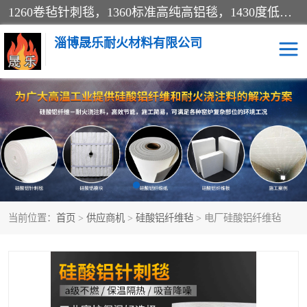
1260卷毡针刺毯，1360标准高纯高铝毯，1430度低锆锆铝含锆毯，普通挡渣棉卷毡，防火纸、挡火板、隔热垫片模块、棉块、折叠块、散棉高温固化剂价格规格密度多少钱图片视频立方平米参数指标
淄博晟乐耐火材料有限公司
硅酸铝挡渣棉
硅酸铝纤维纸
硅酸铝挡火板
高铝毯
含锆毯
硅酸铝折叠块
当前位置：
首页
>
供应商机
>
硅酸铝纤维毡
> 电厂硅酸铝纤维毡
硅酸铝散棉
硅酸铝纤维毯
硅酸铝垫片
陶瓷纤维纸
硅酸铝纤维毡
硅酸铝模块