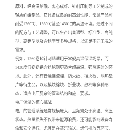
原料，经高温熔融、离心成纤、针刺压制等工艺制成的
轻质纤维制品。它具备优良的耐高温性能，常见产品可
耐受1260℃、1360℃甚至1430℃的高温环境。通过不同
的配方与工艺调整，可以生产出普通型、标准型、高纯
型、高铝型以及含锆型等多种规格，以满足不同工况的
需求。
例如，1260卷毡针刺毯适用于常规高温保温场景，而
1430度低锆锆铝含锆毯则更适合超高温、强热辐射的环
境。此外，还有普通挡渣棉、防火纸、挡火板、隔热垫
片等衍生品，以及模块棉块、折叠块、散棉等多种形
态，适应电厂复杂的管道结构和施工要求。
电厂保温的核心挑战
电厂的管道系统通常规模庞大，且频繁处于高温、高压
状态。热量损失不仅带来能源浪费，还可能影响设备寿
命和安全运行。尤其是在蒸汽输送、烟气排放等环节，