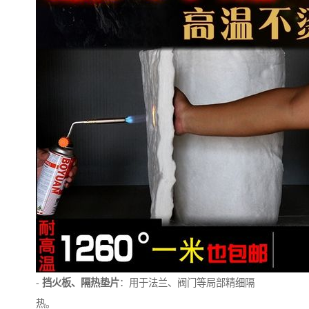
-
挡火板、隔热垫片
：用于法兰、阀门等局部精细隔
热。