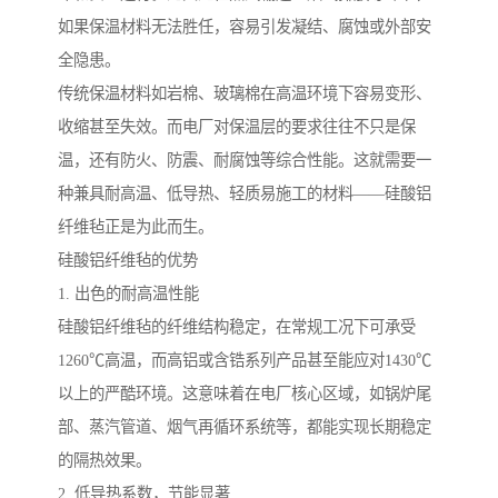
如果保温材料无法胜任，容易引发凝结、腐蚀或外部安
全隐患。
传统保温材料如岩棉、玻璃棉在高温环境下容易变形、
收缩甚至失效。而电厂对保温层的要求往往不只是保
温，还有防火、防震、耐腐蚀等综合性能。这就需要一
种兼具耐高温、低导热、轻质易施工的材料——硅酸铝
纤维毡正是为此而生。
硅酸铝纤维毡的优势
1. 出色的耐高温性能
硅酸铝纤维毡的纤维结构稳定，在常规工况下可承受
1260℃高温，而高铝或含锆系列产品甚至能应对1430℃
以上的严酷环境。这意味着在电厂核心区域，如锅炉尾
部、蒸汽管道、烟气再循环系统等，都能实现长期稳定
的隔热效果。
2. 低导热系数，节能显著