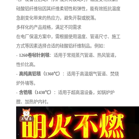
硅酸铝纤维毡因其纤维柔韧性和弹性，能有效抵抗温度
急剧变化带来的热应力，避免开裂或脱落。
多样化的产品规格，满足不同需求
在电厂保温方案中，需根据使用温度、管道尺寸、施工
方式等因素选择合适的硅酸铝纤维制品。例如：
-
1260卷毡针刺毯
：适用于常规蒸汽管道、热风管道，
性价比高。
-
高纯高铝毯（1360℃）
：适用于高温烟气管道、焚烧
炉外墙等。
-
含锆毯（1430℃）
：适用于超高温设备，如锅炉炉
膛、加热炉内衬。