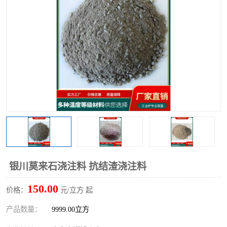
硅酸铝保温棉
硅酸铝板
银川莫来石浇注料 抗结渣浇注料
150.00
价格：
元/立方 起
产品数量：
9999.00立方