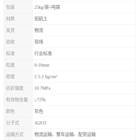
包装
25kg/袋+吨袋
材质
铝矾土
发货
物流
验收
现场
标准
行业标准
粒度
0-10mm
密度
2.5-2.6g/cm³
抗折强度
10.7MPa
有效物含量
≥72％
颜色
灰色
分子式
Al2O3
运输方式
物流运输、整车运输、配货运输