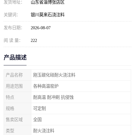
发货地址：
山东省淄博张店区
关键词：
银川莫来石浇注料
发布日期：
2026-08-07
阅 读 量：
222
产品描述
产品名称
刚玉碳化硅耐火浇注料
用途范围
各种高温窑炉
特点
耐高温 耐冲刷 抗侵蚀
规格
可定制
售卖区域
全国
类型
耐火浇注料