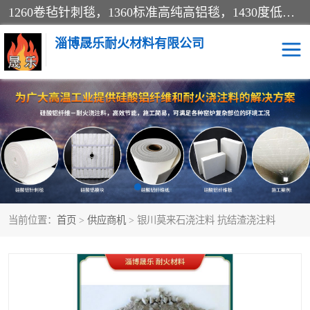
1260卷毡针刺毯，1360标准高纯高铝毯，1430度低锆锆铝含锆毯，普通挡渣棉卷毡，防火纸、挡火板、隔热垫片模块、棉块、折叠块、散棉高温固化剂价格规格密度多少钱图片视频立方平米参数指标
淄博晟乐耐火材料有限公司
硅酸铝挡渣棉
硅酸铝纤维纸
硅酸铝挡火板
高铝毯
含锆毯
硅酸铝折叠块
当前位置：
首页
>
供应商机
> 银川莫来石浇注料 抗结渣浇注料
硅酸铝散棉
硅酸铝纤维毯
硅酸铝垫片
陶瓷纤维纸
硅酸铝纤维毡
硅酸铝模块