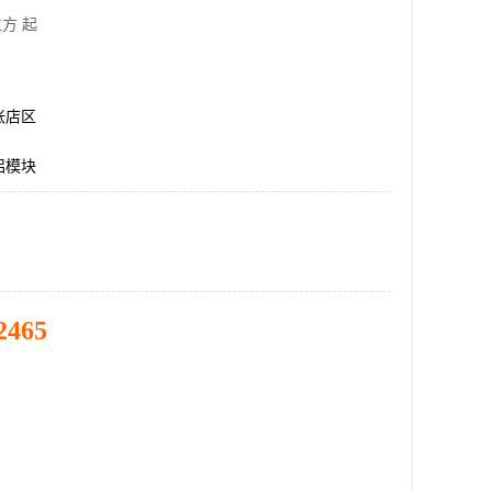
方 起
张店区
铝模块
2465