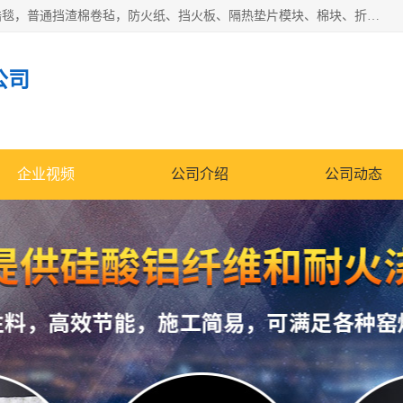
1260卷毡针刺毯，1360标准高纯高铝毯，1430度低锆锆铝含锆毯，普通挡渣棉卷毡，防火纸、挡火板、隔热垫片模块、棉块、折叠块、散棉高温固化剂价格规格密度多少钱图片视频立方平米参数指标
公司
企业视频
公司介绍
公司动态