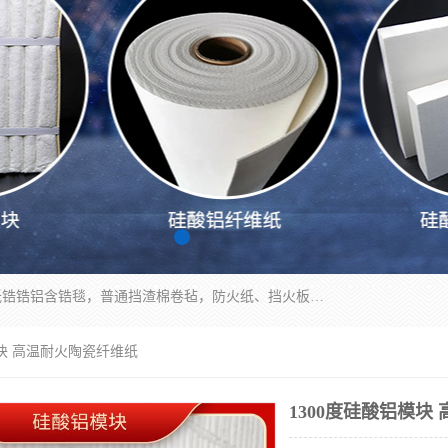
1260卷毡针刺毯，1360标准高纯高铝毯，1430度低锆锆铝含锆毯，普通挡渣棉卷毡，防火纸、挡火板、隔热垫片模块、棉块、折叠块、散棉高温固化剂价格规格密度多少钱图片视频立方平米参数指标
模块 高温耐火陶瓷纤维纸
1300度硅酸铝模块