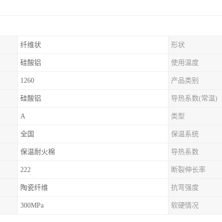
纤维状
形状
硅酸铝
使用温度
1260
产品类别
硅酸铝
导热系数(常温)
A
类型
全国
保温系统
保温耐火棉
导热系数
222
断裂伸长率
陶瓷纤维
抗弯强度
300MPa
软硬情况