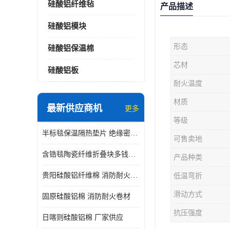
硅酸铝纤维毡
产品描述
硅酸铝模块
形态
硅酸铝保温棉
芯材
硅酸铝板
耐火温度
材质
最新供应商机
更多
等级
半标毯保温隔热垫片 绝缘密封垫片
可售卖地
含锆毯陶瓷纤维折叠块多钱一立方 硅酸铝模块
产品种类
贵阳硅酸铝纤维棉 消防耐火卷材
低温弯折
滑动方式
固原硅酸铝棉 消防耐火卷材
抗压强度
日喀则硅酸铝棉 厂家供应