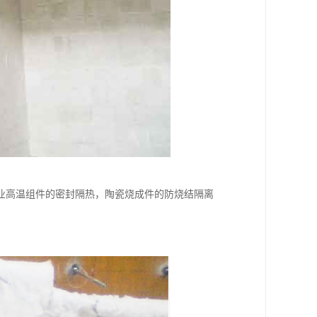
业高温组件的密封隔热，陶瓷烧成件的防烧结隔离