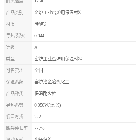
耐火温度
1260
产品类别
窑炉工业窑炉用保温材料
材质
硅酸铝
导热系数(常温)
0.044
等级
A
类型
窑炉工业窑炉用保温材料
可售卖地
全国
保温系统
窑炉冶金冶炼化工
产品种类
保温耐火棉
导热系数
0.050W/(m·K)
低温弯折
222
断裂伸长率
777%
滑动方式
陶瓷纤维