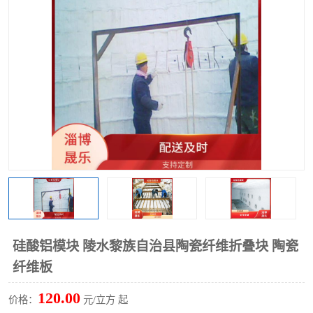
硅酸铝保温棉
硅酸铝板
硅酸铝模块 陵水黎族自治县陶瓷纤维折叠块 陶瓷
纤维板
120.00
价格：
元/立方 起