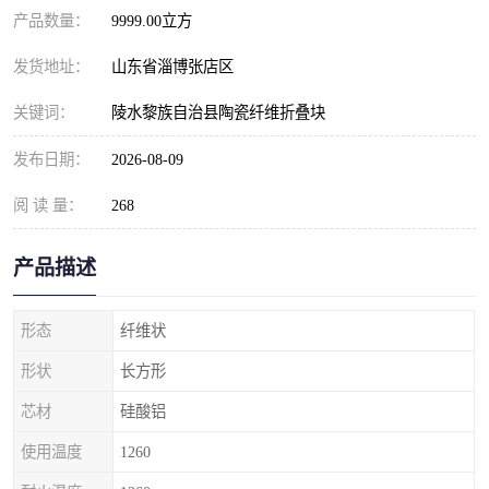
产品数量：
9999.00立方
发货地址：
山东省淄博张店区
关键词：
陵水黎族自治县陶瓷纤维折叠块
发布日期：
2026-08-09
阅 读 量：
268
产品描述
形态
纤维状
形状
长方形
芯材
硅酸铝
使用温度
1260