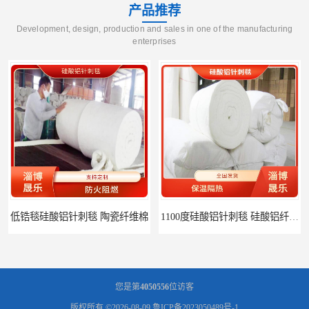
产品推荐
Development, design, production and sales in one of the manufacturing
enterprises
低锆毯硅酸铝针刺毯 陶瓷纤维棉
1100度硅酸铝针刺毯 硅酸铝纤维毡
您是第
4050556
位访客
版权所有 ©2026-08-09
鲁ICP备2023050489号-1