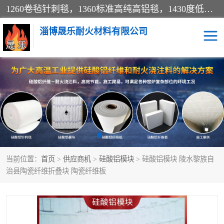
1260卷毡针刺毯，1360标准高纯高铝毯，1430度低锆锆铝含锆毯，普通挡渣棉卷毡，防火纸、挡火板、隔热垫片模块、棉块、折叠块、散棉高温固化剂价格规格密度多少钱图片视频立方平米参数指标
淄博晟乐耐火材料有限公司
硅酸铝挡渣棉
硅酸铝纤维纸
硅酸铝挡火板
高铝毯
含锆毯
硅酸铝折叠块
当前位置：
首页
>
供应商机
>
硅酸铝模块
> 硅酸铝模块 陵水黎族自
硅酸铝散棉
硅酸铝纤维毯
治县陶瓷纤维折叠块 陶瓷纤维板
硅酸铝垫片
陶瓷纤维纸
硅酸铝纤维毡
硅酸铝模块