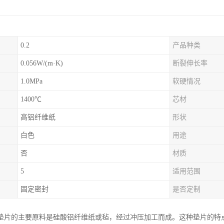
0.2
产品种类
0.056W/(m·K)
断裂伸长率
1.0MPa
软硬情况
1400℃
芯材
高铝纤维纸
形状
白色
用途
否
材质
5
适用范围
固定密封
是否定制
垫片的主要原料是硅酸铝纤维纸或毡，经过冲压加工而成。这种垫片的特