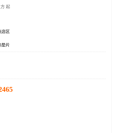
方 起
张店区
热垫片
2465