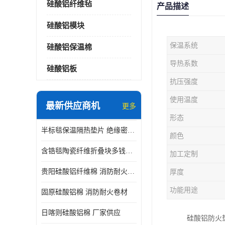
硅酸铝纤维毡
产品描述
硅酸铝模块
保温系统
硅酸铝保温棉
导热系数
硅酸铝板
抗压强度
使用温度
最新供应商机
更多
形态
半标毯保温隔热垫片 绝缘密封垫片
颜色
含锆毯陶瓷纤维折叠块多钱一立方 硅酸铝模块
加工定制
贵阳硅酸铝纤维棉 消防耐火卷材
厚度
功能用途
固原硅酸铝棉 消防耐火卷材
日喀则硅酸铝棉 厂家供应
硅酸铝防火