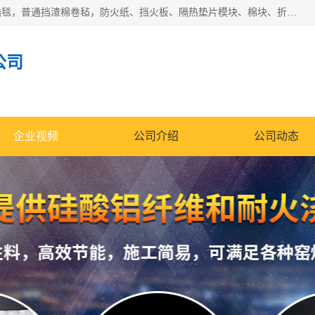
1260卷毡针刺毯，1360标准高纯高铝毯，1430度低锆锆铝含锆毯，普通挡渣棉卷毡，防火纸、挡火板、隔热垫片模块、棉块、折叠块、散棉高温固化剂价格规格密度多少钱图片视频立方平米参数指标
公司
企业视频
公司介绍
公司动态