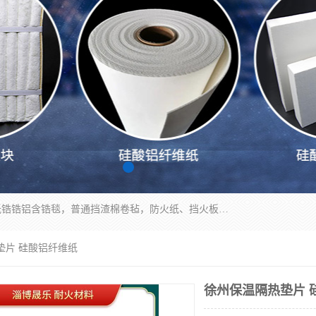
1260卷毡针刺毯，1360标准高纯高铝毯，1430度低锆锆铝含锆毯，普通挡渣棉卷毡，防火纸、挡火板、隔热垫片模块、棉块、折叠块、散棉高温固化剂价格规格密度多少钱图片视频立方平米参数指标
垫片 硅酸铝纤维纸
徐州保温隔热垫片 