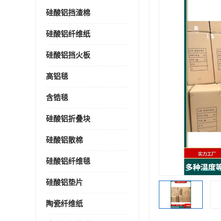
硅酸铝挡渣棉
硅酸铝纤维纸
硅酸铝挡火板
高铝毯
含锆毯
硅酸铝折叠块
硅酸铝散棉
硅酸铝纤维毯
硅酸铝垫片
陶瓷纤维纸