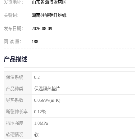
发货地址：
山东省淄博张店区
关键词：
湖南硅酸铝纤维纸
发布日期：
2026-08-09
阅 读 量：
188
产品描述
保温系统
0.2
产品种类
保温隔热垫片
导热系数
0.056W/(m·K)
断裂伸长率
0.12％
抗压强度
1.0MPa
软硬情况
软