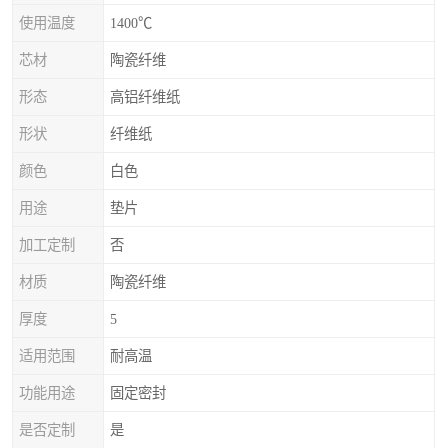
使用温度
1400℃
芯材
陶瓷纤维
形态
高铝纤维纸
形状
纤维纸
颜色
白色
用途
垫片
加工定制
否
材质
陶瓷纤维
厚度
5
适用范围
耐高温
功能用途
固定密封
是否定制
是