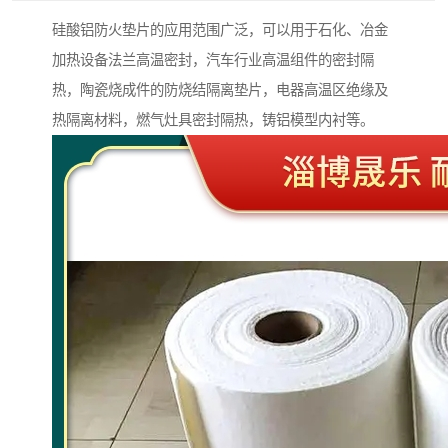
硅酸铝防火垫片的应用范围广泛，可以用于石化、冶金
加热设备法兰高温密封，汽车行业高温组件的密封隔
热，陶瓷烧成件的防烧结隔离垫片，电器高温区绝缘及
热隔离材料，燃气灶具密封隔热，铸铝模型内衬等。