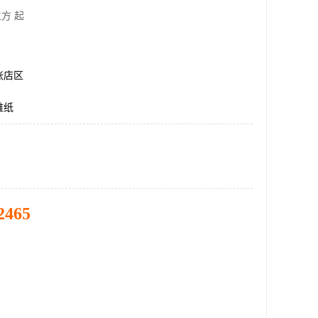
方 起
张店区
维纸
2465