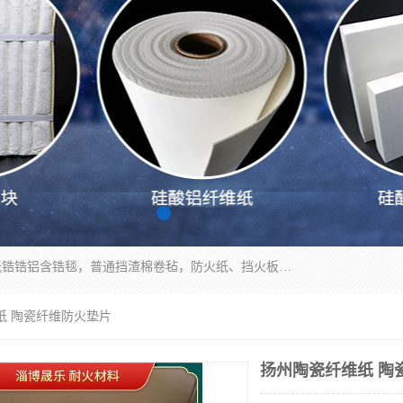
1260卷毡针刺毯，1360标准高纯高铝毯，1430度低锆锆铝含锆毯，普通挡渣棉卷毡，防火纸、挡火板、隔热垫片模块、棉块、折叠块、散棉高温固化剂价格规格密度多少钱图片视频立方平米参数指标
纸 陶瓷纤维防火垫片
扬州陶瓷纤维纸 陶