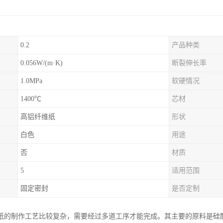
0.2
产品种类
0.056W/(m·K)
断裂伸长率
1.0MPa
软硬情况
1400℃
芯材
高铝纤维纸
形状
白色
用途
否
材质
5
适用范围
固定密封
是否定制
纸的制作工艺比较复杂，需要经过多道工序才能完成。其主要的原料是硅