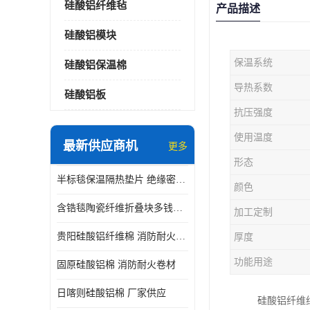
硅酸铝纤维毡
产品描述
硅酸铝模块
保温系统
硅酸铝保温棉
导热系数
硅酸铝板
抗压强度
使用温度
最新供应商机
更多
形态
半标毯保温隔热垫片 绝缘密封垫片
颜色
含锆毯陶瓷纤维折叠块多钱一立方 硅酸铝模块
加工定制
贵阳硅酸铝纤维棉 消防耐火卷材
厚度
功能用途
固原硅酸铝棉 消防耐火卷材
日喀则硅酸铝棉 厂家供应
硅酸铝纤维