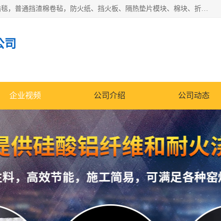
1260卷毡针刺毯，1360标准高纯高铝毯，1430度低锆锆铝含锆毯，普通挡渣棉卷毡，防火纸、挡火板、隔热垫片模块、棉块、折叠块、散棉高温固化剂价格规格密度多少钱图片视频立方平米参数指标
公司
企业视频
公司介绍
公司动态