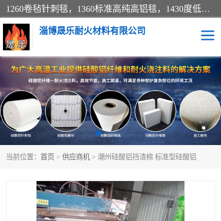
1260卷毡针刺毯，1360标准高纯高铝毯，1430度低锆锆铝含锆毯，普通挡渣棉卷毡，防火纸、挡火板、隔热垫片模块、棉块、折叠块、散棉高温固化剂价格规格密度多少钱图片视频立方平米参数指标
淄博晟乐耐火材料有限公司
硅酸铝挡渣棉
硅酸铝纤维纸
硅酸铝挡火板
高铝毯
含锆毯
硅酸铝折叠块
当前位置：
首页
>
供应商机
> 潮州硅酸铝挡渣棉 标准型硅酸铝
硅酸铝散棉
硅酸铝纤维毯
硅酸铝垫片
陶瓷纤维纸
硅酸铝纤维毡
硅酸铝模块