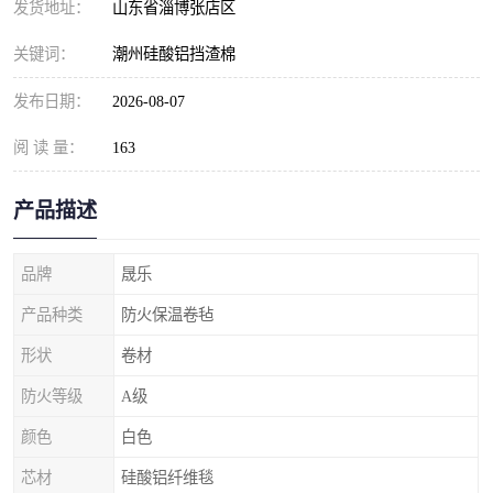
发货地址：
山东省淄博张店区
关键词：
潮州硅酸铝挡渣棉
发布日期：
2026-08-07
阅 读 量：
163
产品描述
品牌
晟乐
产品种类
防火保温卷毡
形状
卷材
防火等级
A级
颜色
白色
芯材
硅酸铝纤维毯