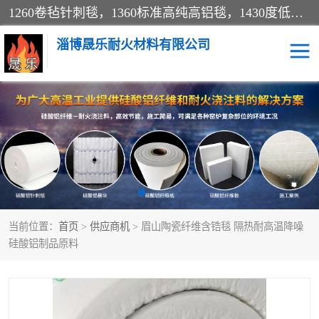
1260卷毡针刺毯，1360标准高纯高铝毯，1430度低锆锆铝含锆毯，普通挡渣棉卷毡，防火纸、挡火板、隔热垫片模块、棉块、折叠块、散棉高温固化剂价格规格密度多少钱图片视频立方平米参数指标
淄博晟乐耐火材料有限公司
硅酸铝挡渣棉
硅酸铝纤维纸
硅酸铝挡火板
高铝毯
含锆毯
硅酸铝折叠块
当前位置：
首页
>
供应商机
> 眉山陶瓷纤维含锆毯 隔热耐高温降噪
硅酸铝散棉
硅酸铝纤维毯
硅酸铝制品原料
硅酸铝垫片
陶瓷纤维纸
硅酸铝纤维毡
硅酸铝模块