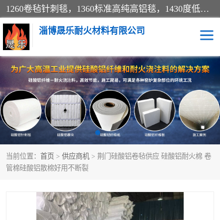
1260卷毡针刺毯，1360标准高纯高铝毯，1430度低锆锆铝含锆毯，普通挡渣棉卷毡，防火纸、挡火板、隔热垫片模块、棉块、折叠块、散棉高温固化剂价格规格密度多少钱图片视频立方平米参数指标
淄博晟乐耐火材料有限公司
硅酸铝挡渣棉
硅酸铝纤维纸
硅酸铝挡火板
高铝毯
含锆毯
硅酸铝折叠块
当前位置：
首页
>
供应商机
> 荆门硅酸铝卷毡供应 硅酸铝耐火棉 卷
硅酸铝散棉
硅酸铝纤维毯
管棉硅酸铝散棉好用不断裂
硅酸铝垫片
陶瓷纤维纸
硅酸铝纤维毡
硅酸铝模块