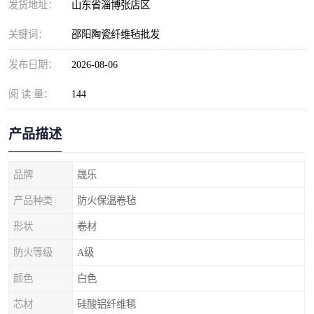
发货地址：
山东省淄博张店区
关键词：
邵阳陶瓷纤维毡批发
发布日期：
2026-08-06
阅 读 量：
144
产品描述
品牌
晟乐
产品种类
防火保温卷毡
形状
卷材
防火等级
A级
颜色
白色
芯材
硅酸铝纤维毯