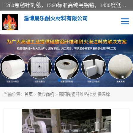
1260卷毡针刺毯，1360标准高纯高铝毯，1430度低锆锆铝含锆毯，普通挡渣棉卷毡，防火纸、挡火板、隔热垫片模块、棉块、折叠块、散棉高温固化剂价格规格密度多少钱图片视频立方平米参数指标
淄博晟乐耐火材料有限公司
硅酸铝挡渣棉
硅酸铝纤维纸
硅酸铝挡火板
高铝毯
含锆毯
硅酸铝折叠块
当前位置：
首页
>
供应商机
> 邵阳陶瓷纤维毡批发 保温棉
硅酸铝散棉
硅酸铝纤维毯
硅酸铝垫片
陶瓷纤维纸
硅酸铝纤维毡
硅酸铝模块