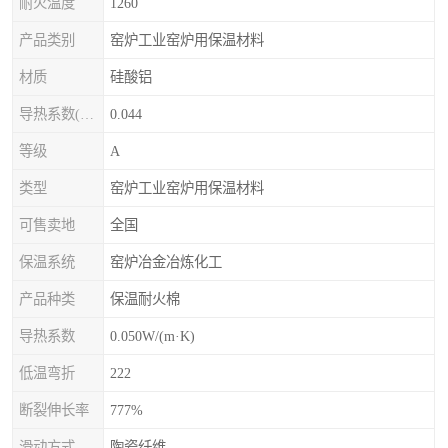
耐火温度
1260
产品类别
窑炉工业窑炉用保温材料
材质
硅酸铝
导热系数(常温)
0.044
等级
A
类型
窑炉工业窑炉用保温材料
可售卖地
全国
保温系统
窑炉冶金冶炼化工
产品种类
保温耐火棉
导热系数
0.050W/(m·K)
低温弯折
222
断裂伸长率
777%
滑动方式
陶瓷纤维