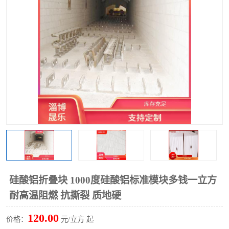
硅酸铝保温棉
硅酸铝板
硅酸铝折叠块 1000度硅酸铝标准模块多钱一立方
耐高温阻燃 抗撕裂 质地硬
120.00
价格：
元/立方 起