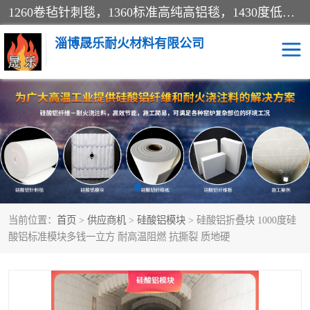
1260卷毡针刺毯，1360标准高纯高铝毯，1430度低锆锆铝含锆毯，普通挡渣棉卷毡，防火纸、挡火板、隔热垫片模块、棉块、折叠块、散棉高温固化剂价格规格密度多少钱图片视频立方平米参数指标
淄博晟乐耐火材料有限公司
硅酸铝挡渣棉
硅酸铝纤维纸
硅酸铝挡火板
高铝毯
含锆毯
硅酸铝折叠块
当前位置：
首页
>
供应商机
>
硅酸铝模块
> 硅酸铝折叠块 1000度硅
硅酸铝散棉
硅酸铝纤维毯
酸铝标准模块多钱一立方 耐高温阻燃 抗撕裂 质地硬
硅酸铝垫片
陶瓷纤维纸
硅酸铝纤维毡
硅酸铝模块