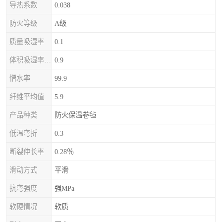
导热系数
0.038
防火等级
A级
质量吸湿率
0.1
体积吸湿率（全浸）
0.9
憎水率
99.9
纤维平均值
5.9
产品种类
防火保温卷毡
低温弯折
0.3
断裂伸长率
0.28％
滑动方式
平滑
抗弯强度
强MPa
软硬情况
软质