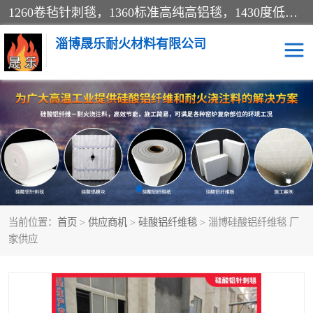
1260卷毡针刺毯，1360标准高纯高铝毯，1430度低锆锆铝含锆毯，普通挡渣棉卷毡，防火纸、挡火板、隔热垫片模块、棉块、折叠块、散棉高温固化剂价格规格密度多少钱图片视频立方平米参数指标
淄博晟乐耐火材料有限公司
硅酸铝挡渣棉
硅酸铝纤维纸
硅酸铝挡火板
高铝毯
含锆毯
硅酸铝折叠块
当前位置：
首页
>
供应商机
>
硅酸铝纤维毯
> 淄博硅酸铝纤维毯 厂
硅酸铝散棉
硅酸铝纤维毯
家供应
硅酸铝垫片
陶瓷纤维纸
硅酸铝纤维毡
硅酸铝模块