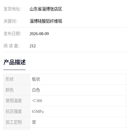
发货地址：
山东省淄博张店区
关键词：
淄博硅酸铝纤维毯
发布日期：
2026-08-09
阅 读 量：
212
产品描述
形状
板状
颜色
白色
使用温度
＜300
抗压强度
65MPa
加工定制
是