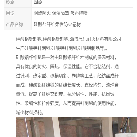
形态
固态
用途
阻燃防火 保温隔热 吸声降噪
产品名称
硅酸盐纤维柔性防火卷材
硅酸铝针刺毯,硅酸铝针刺毯,淄博晟乐耐火材料有限公司
生产硅酸铝针刺毯.硅酸铝针刺毯,硅酸铝制品等,。
硅酸铝纤维毯是一种由硅酸铝纤维棉制成的保温材料，
具有优良的防火、隔热、保温性能。它不含粘结剂，通
过针刺、热定型、纵横切割、卷绕等工艺，经纺丝成纤
而成。硅酸铝纤维毯的纤维长度长、直径均匀、渣球含
量低，提高了纤维交织度、抗分层性、性能、抗风蚀
性、柔韧性和拉伸强度，从而提高针刺毯的使用性能，
减少材料损耗。