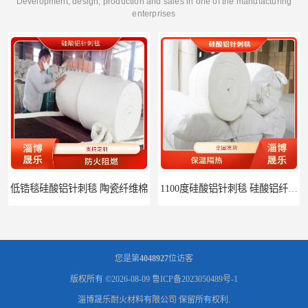
Development, design, production and sales in one of the manufacturing
enterprises
棉
1100度硅酸铝针刺毯 硅酸铝纤维毡
您是第
4048927
位访客
版权所有 ©2026-08-09
鲁ICP备2023050489号-1
淄博晟乐耐火材料有限公司
保留所有权利.