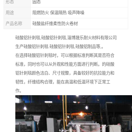
形态
固态
用途
阻燃防火 保温隔热 吸声降噪
产品名称
硅酸盐纤维柔性防火卷材
硅酸铝针刺毯,硅酸铝针刺毯,淄博晟乐耐火材料有限公司
生产硅酸铝针刺毯.硅酸铝针刺毯,硅酸铝制品等,。
在选择硅酸铝针刺毯时，可以根据标准判断其是否符合
标准，同时也可以从外观和性能方面进行判断。的硅酸
铝针刺毯颜色洁白、尺寸规整，具备较好的抗拉能力和
韧性，纤维结构合理，能在高温和低温环境下正常工
作。