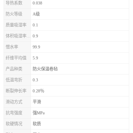
导热系数
0.038
防火等级
A级
质量吸湿率
0.1
体积吸湿率（全浸）
0.9
憎水率
99.9
纤维平均值
5.9
产品种类
防火保温卷毡
低温弯折
0.3
断裂伸长率
0.28％
滑动方式
平滑
抗弯强度
强MPa
软硬情况
软质