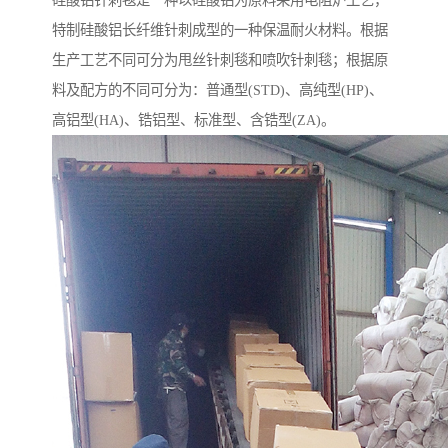
硅酸铝针刺毯是一种以硅酸铝为原料采用电阻炉工艺，
特制硅酸铝长纤维针刺成型的一种保温耐火材料。根据
生产工艺不同可分为甩丝针刺毯和喷吹针刺毯；根据原
料及配方的不同可分为：普通型(STD)、高纯型(HP)、
高铝型(HA)、锆铝型、标准型、含锆型(ZA)。