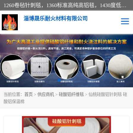
1260卷毡针刺毯，1360标准高纯高铝毯，1430度低锆锆铝含锆毯，普通挡渣棉卷毡，防火纸、挡火板、隔热垫片模块、棉块、折叠块、散棉高温固化剂价格规格密度多少钱图片视频立方平米参数指标
淄博晟乐耐火材料有限公司
硅酸铝挡渣棉
硅酸铝纤维纸
硅酸铝挡火板
高铝毯
含锆毯
硅酸铝折叠块
当前位置：
首页
>
供应商机
>
硅酸铝纤维毯
> 仙桃硅酸铝针刺毯 硅
硅酸铝散棉
硅酸铝纤维毯
酸铝保温棉
硅酸铝垫片
陶瓷纤维纸
硅酸铝纤维毡
硅酸铝模块