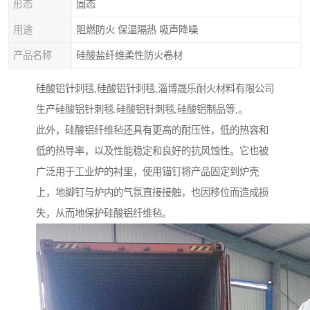
形态
固态
用途
阻燃防火 保温隔热 吸声降噪
产品名称
硅酸盐纤维柔性防火卷材
硅酸铝针刺毯,硅酸铝针刺毯,淄博晟乐耐火材料有限公司
生产硅酸铝针刺毯.硅酸铝针刺毯,硅酸铝制品等,。
此外，硅酸铝纤维毡还具有更高的耐压性，低的热容和
低的热导率，以及性能稳定和良好的抗风蚀性。它也被
广泛用于工业炉的衬里，使用锚钉将产品固定到炉壳
上，地脚钉与炉内的气氛直接接触，也因移位而造成损
失，从而地保护硅酸铝纤维毡。