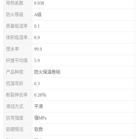
导热系数
0.038
防火等级
A级
质量吸湿率
0.1
体积吸湿率（全浸）
0.9
憎水率
99.9
纤维平均值
5.9
产品种类
防火保温卷毡
低温弯折
0.3
断裂伸长率
0.28％
滑动方式
平滑
抗弯强度
强MPa
软硬情况
软质