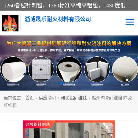
1260卷毡针刺毯，1360标准高纯高铝毯，1430度低锆锆铝含锆毯，普通挡渣棉卷毡，防火纸、挡火板、隔热垫片模块、棉块、折叠块、散棉高温固化剂价格规格密度多少钱图片视频立方平米参数指标
淄博晟乐耐火材料有限公司
硅酸铝挡渣棉
硅酸铝纤维纸
硅酸铝挡火板
高铝毯
含锆毯
硅酸铝折叠块
当前位置：
首页
>
供应商机
>
硅酸铝纤维毯
> 赣州陶瓷纤维棉 陶瓷
硅酸铝散棉
硅酸铝纤维毯
纤维棉
硅酸铝垫片
陶瓷纤维纸
硅酸铝纤维毡
硅酸铝模块