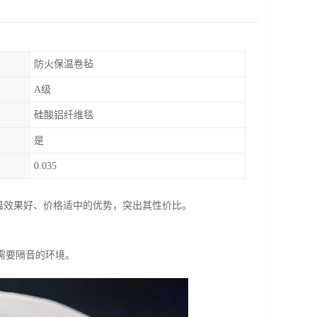
防火保温卷毡
A级
硅酸铝纤维毯
是
0.035
保温效果好、价格适中的优势，突出其性价比。
需要隔音的环境。