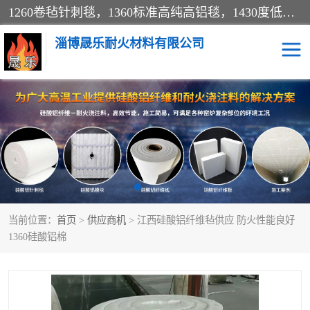
1260卷毡针刺毯，1360标准高纯高铝毯，1430度低锆锆铝含锆毯，普通挡渣棉卷毡，防火纸、挡火板、隔热垫片模块、棉块、折叠块、散棉高温固化剂价格规格密度多少钱图片视频立方平米参数指标
淄博晟乐耐火材料有限公司
硅酸铝挡渣棉
硅酸铝纤维纸
硅酸铝挡火板
高铝毯
含锆毯
硅酸铝折叠块
当前位置：
首页
>
供应商机
> 江西硅酸铝纤维毡供应 防火性能良好
硅酸铝散棉
硅酸铝纤维毯
1360硅酸铝棉
硅酸铝垫片
陶瓷纤维纸
硅酸铝纤维毡
硅酸铝模块