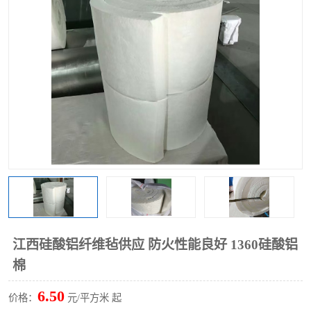
硅酸铝保温棉
硅酸铝板
江西硅酸铝纤维毡供应 防火性能良好 1360硅酸铝
棉
6.50
价格：
元/平方米 起