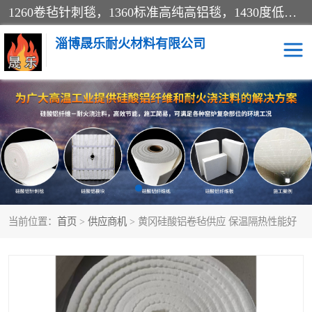
1260卷毡针刺毯，1360标准高纯高铝毯，1430度低锆锆铝含锆毯，普通挡渣棉卷毡，防火纸、挡火板、隔热垫片模块、棉块、折叠块、散棉高温固化剂价格规格密度多少钱图片视频立方平米参数指标
淄博晟乐耐火材料有限公司
硅酸铝挡渣棉
硅酸铝纤维纸
硅酸铝挡火板
高铝毯
含锆毯
硅酸铝折叠块
当前位置：
首页
>
供应商机
> 黄冈硅酸铝卷毡供应 保温隔热性能好
硅酸铝散棉
硅酸铝纤维毯
硅酸铝垫片
陶瓷纤维纸
硅酸铝纤维毡
硅酸铝模块