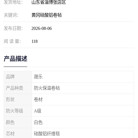
发货地址：
山东省淄博张店区
关键词：
黄冈硅酸铝卷毡
发布日期：
2026-08-06
阅 读 量：
118
产品描述
品牌
晟乐
产品种类
防火保温卷毡
形状
卷材
防火等级
A级
颜色
白色
芯材
硅酸铝纤维毯