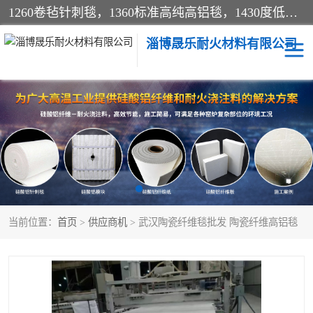
1260卷毡针刺毯，1360标准高纯高铝毯，1430度低锆锆铝含锆毯，普通挡渣棉卷毡，防火纸、挡火板、隔热垫片模块、棉块、折叠块、散棉高温固化剂价格规格密度多少钱图片视频立方平米参数指标
淄博晟乐耐火材料有限公司
硅酸铝挡渣棉
硅酸铝纤维纸
硅酸铝挡火板
高铝毯
含锆毯
硅酸铝折叠块
当前位置：
首页
>
供应商机
> 武汉陶瓷纤维毯批发 陶瓷纤维高铝毯
硅酸铝散棉
硅酸铝纤维毯
硅酸铝垫片
陶瓷纤维纸
硅酸铝纤维毡
硅酸铝模块