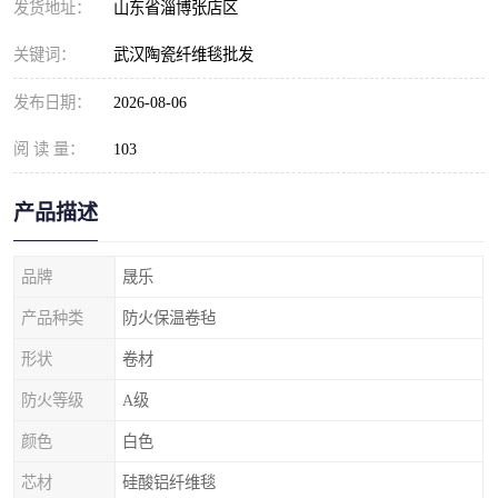
发货地址：
山东省淄博张店区
关键词：
武汉陶瓷纤维毯批发
发布日期：
2026-08-06
阅 读 量：
103
产品描述
品牌
晟乐
产品种类
防火保温卷毡
形状
卷材
防火等级
A级
颜色
白色
芯材
硅酸铝纤维毯