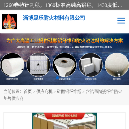
1260卷毡针刺毯，1360标准高纯高铝毯，1430度低锆锆铝含锆毯，普通挡渣棉卷毡，防火纸、挡火板、隔热垫片模块、棉块、折叠块、散棉高温固化剂价格规格密度多少钱图片视频立方平米参数指标
淄博晟乐耐火材料有限公司
硅酸铝挡渣棉
硅酸铝纤维纸
硅酸铝挡火板
高铝毯
含锆毯
硅酸铝折叠块
当前位置：
首页
>
供应商机
>
硅酸铝纤维纸
> 含锆毯陶瓷纤维防火
硅酸铝散棉
硅酸铝纤维毯
垫片供应商
硅酸铝垫片
陶瓷纤维纸
硅酸铝纤维毡
硅酸铝模块