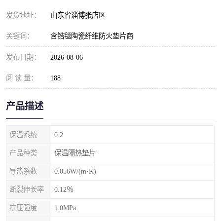
发货地址：
山东省淄博张店区
关键词：
含锆毯陶瓷纤维防火垫片商
发布日期：
2026-08-06
阅 读 量：
188
产品描述
保温系统
0.2
产品种类
保温隔热垫片
导热系数
0.056W/(m·K)
断裂伸长率
0.12％
抗压强度
1.0MPa