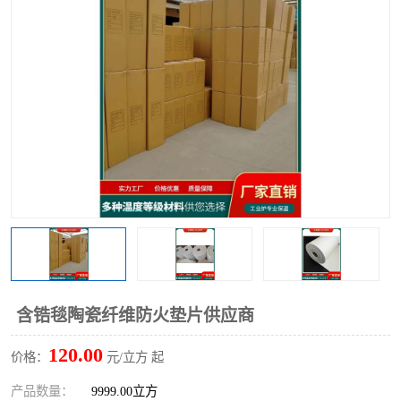
硅酸铝保温棉
硅酸铝板
含锆毯陶瓷纤维防火垫片供应商
120.00
价格：
元/立方 起
产品数量：
9999.00立方