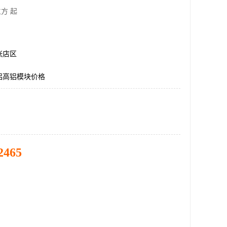
方 起
张店区
铝高铝模块价格
2465