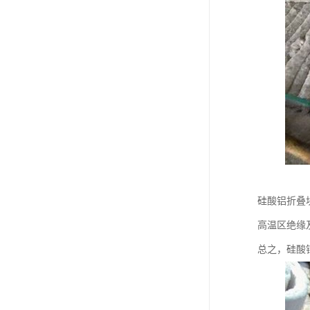
硅酸铝折叠
高温区绝缘
总之，硅酸