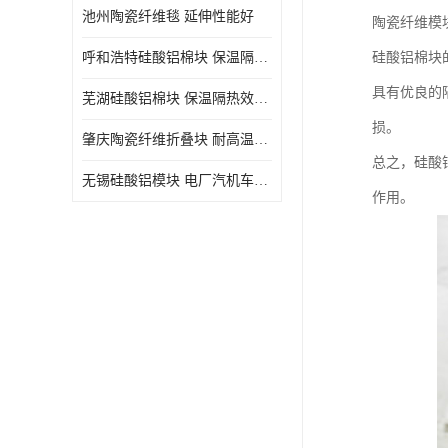
池州陶瓷纤维毯 延伸性能好
陶瓷纤维模
呼和浩特硅酸铝棉块 保温隔热效果好
硅酸铝棉块
具有优良的
芜湖硅酸铝棉块 保温隔热效果好
损。
肇庆陶瓷纤维折叠块 耐高温阻燃 抗撕裂 质地硬
总之，硅酸
无锡硅酸铝模块 电厂汽机车间设备管道保温用硅酸铝棉
作用。