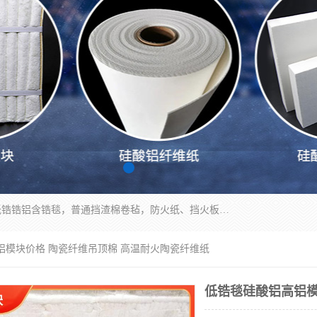
1260卷毡针刺毯，1360标准高纯高铝毯，1430度低锆锆铝含锆毯，普通挡渣棉卷毡，防火纸、挡火板、隔热垫片模块、棉块、折叠块、散棉高温固化剂价格规格密度多少钱图片视频立方平米参数指标
铝模块价格 陶瓷纤维吊顶棉 高温耐火陶瓷纤维纸
低锆毯硅酸铝高铝模