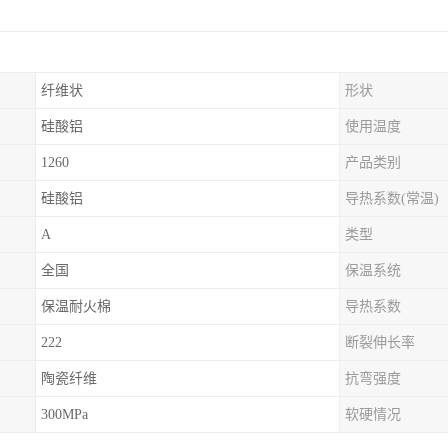
纤维状
形状
硅酸铝
使用温度
1260
产品类别
硅酸铝
导热系数(常温)
A
类型
全国
保温系统
保温耐火棉
导热系数
222
断裂伸长率
陶瓷纤维
抗弯强度
300MPa
软硬情况