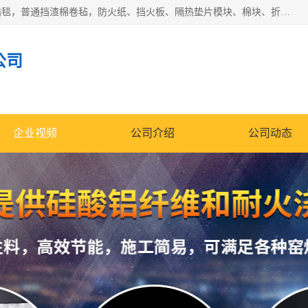
1260卷毡针刺毯，1360标准高纯高铝毯，1430度低锆锆铝含锆毯，普通挡渣棉卷毡，防火纸、挡火板、隔热垫片模块、棉块、折叠块、散棉高温固化剂价格规格密度多少钱图片视频立方平米参数指标
公司
企业视频
公司介绍
公司动态