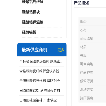
硅酸铝纤维毡
产品描述
硅酸铝模块
形态
硅酸铝保温棉
芯材
硅酸铝板
耐火温度
材质
最新供应商机
更多
等级
半标毯保温隔热垫片 绝缘密封垫片
可售卖地
含锆毯陶瓷纤维折叠块多钱一立方 硅酸铝模块
产品种类
贵阳硅酸铝纤维棉 消防耐火卷材
低温弯折
滑动方式
固原硅酸铝棉 消防耐火卷材
抗压强度
日喀则硅酸铝棉 厂家供应