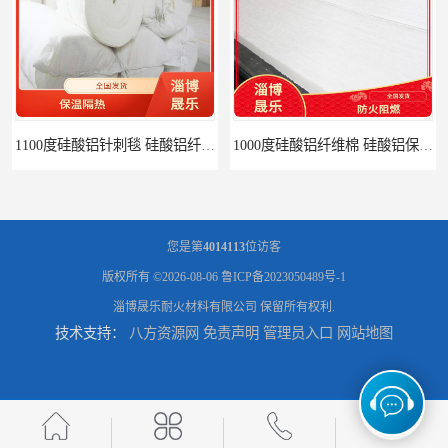
1100度硅酸铝针刺毯 硅酸铝纤维毡
1000度硅酸铝纤维棉 硅酸铝保温棉
您是第
4014113
位访客
版权所有 ©2026-08-06
鲁ICP备2023050489号-1
淄博晟乐耐火材料有限公司
保留所有权利.
技术支持：
八方资源网
免责声明
管理员入口
网站地图
硅酸铝针刺毯 陶瓷纤维毯
陶瓷纤维毯 硅酸铝纤维毯