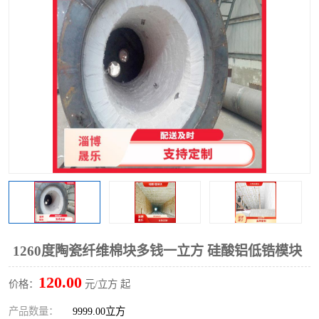
硅酸铝保温棉
硅酸铝板
1260度陶瓷纤维棉块多钱一立方 硅酸铝低锆模块
120.00
价格：
元/立方 起
产品数量：
9999.00立方