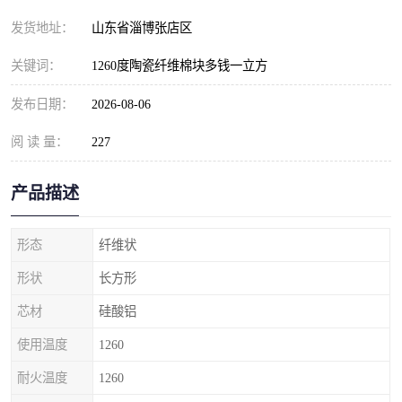
发货地址：
山东省淄博张店区
关键词：
1260度陶瓷纤维棉块多钱一立方
发布日期：
2026-08-06
阅 读 量：
227
产品描述
形态
纤维状
形状
长方形
芯材
硅酸铝
使用温度
1260
耐火温度
1260