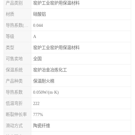
产品类别
窑炉工业窑炉用保温材料
材质
硅酸铝
导热系数(常温)
0.044
等级
A
类型
窑炉工业窑炉用保温材料
可售卖地
全国
保温系统
窑炉冶金冶炼化工
产品种类
保温耐火棉
导热系数
0.050W/(m·K)
低温弯折
222
断裂伸长率
777%
滑动方式
陶瓷纤维