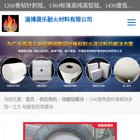
1260卷毡针刺毯，1360标准高纯高铝毯，1430度低锆锆铝含锆毯，普通挡渣棉卷毡，防火纸、挡火板、隔热垫片模块、棉块、折叠块、散棉高温固化剂价格规格密度多少钱图片视频立方平米参数指标
淄博晟乐耐火材料有限公司
硅酸铝挡渣棉
硅酸铝纤维纸
硅酸铝挡火板
高铝毯
含锆毯
硅酸铝折叠块
当前位置：
首页
>
供应商机
>
硅酸铝模块
> 1260度陶瓷纤维棉块多
硅酸铝散棉
硅酸铝纤维毯
钱一立方 硅酸铝低锆模块
硅酸铝垫片
陶瓷纤维纸
硅酸铝纤维毡
硅酸铝模块