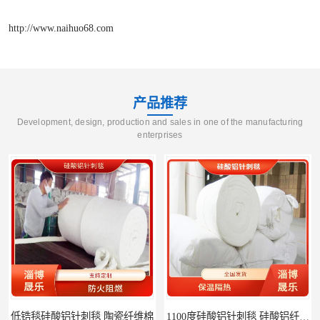
http://www.naihuo68.com
产品推荐
Development, design, production and sales in one of the manufacturing
enterprises
棉
1100度硅酸铝针刺毯 硅酸铝纤维毡