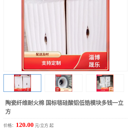
硅酸铝保温棉
硅酸铝板
陶瓷纤维耐火棉 国标毯硅酸铝低锆模块多钱一立
方
120.00
价格：
元/立方 起