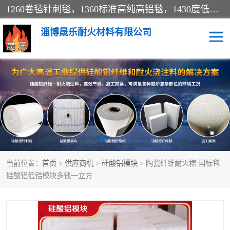
1260卷毡针刺毯，1360标准高纯高铝毯，1430度低锆锆铝含锆毯，普通挡渣棉卷毡，防火纸、挡火板、隔热垫片模块、棉块、折叠块、散棉高温固化剂价格规格密度多少钱图片视频立方平米参数指标
淄博晟乐耐火材料有限公司
硅酸铝挡渣棉
硅酸铝纤维纸
硅酸铝挡火板
高铝毯
含锆毯
硅酸铝折叠块
当前位置：
首页
>
供应商机
>
硅酸铝模块
> 陶瓷纤维耐火棉 国标毯
硅酸铝散棉
硅酸铝纤维毯
硅酸铝低锆模块多钱一立方
硅酸铝垫片
陶瓷纤维纸
硅酸铝纤维毡
硅酸铝模块