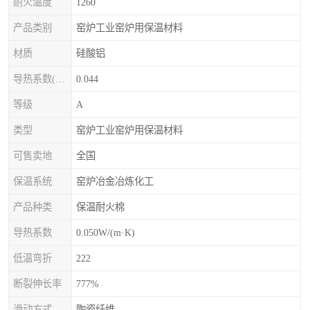
耐火温度
1260
产品类别
窑炉工业窑炉用保温材料
材质
硅酸铝
导热系数(常温)
0.044
等级
A
类型
窑炉工业窑炉用保温材料
可售卖地
全国
保温系统
窑炉冶金冶炼化工
产品种类
保温耐火棉
导热系数
0.050W/(m·K)
低温弯折
222
断裂伸长率
777%
滑动方式
陶瓷纤维