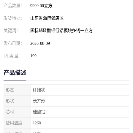
产品数量：
9999.00立方
发货地址：
山东省淄博张店区
关键词：
国标毯硅酸铝低锆模块多钱一立方
发布日期：
2026-08-09
阅 读 量：
199
产品描述
形态
纤维状
形状
长方形
芯材
硅酸铝
使用温度
1260