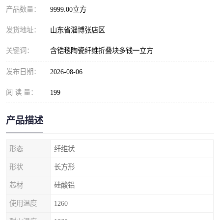
产品数量：
9999.00立方
发货地址：
山东省淄博张店区
关键词：
含锆毯陶瓷纤维折叠块多钱一立方
发布日期：
2026-08-06
阅 读 量：
199
产品描述
形态
纤维状
形状
长方形
芯材
硅酸铝
使用温度
1260