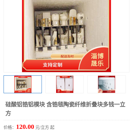
硅酸铝保温棉
硅酸铝板
硅酸铝锆铝模块 含锆毯陶瓷纤维折叠块多钱一立
方
120.00
价格：
元/立方 起