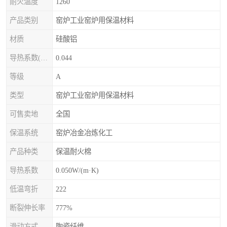
耐火温度
1260
产品类别
窑炉工业窑炉用保温材料
材质
硅酸铝
导热系数(常温)
0.044
等级
A
类型
窑炉工业窑炉用保温材料
可售卖地
全国
保温系统
窑炉冶金冶炼化工
产品种类
保温耐火棉
导热系数
0.050W/(m·K)
低温弯折
222
断裂伸长率
777%
滑动方式
陶瓷纤维