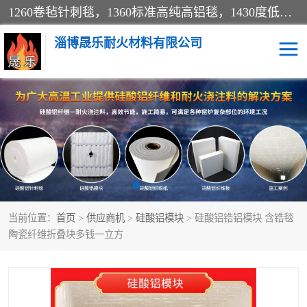
1260卷毡针刺毯，1360标准高纯高铝毯，1430度低锆锆铝含锆毯，普通挡渣棉卷毡，防火纸、挡火板、隔热垫片模块、棉块、折叠块、散棉高温固化剂价格规格密度多少钱图片视频立方平米参数指标
淄博晟乐耐火材料有限公司
硅酸铝挡渣棉
硅酸铝纤维纸
硅酸铝挡火板
高铝毯
含锆毯
硅酸铝折叠块
当前位置：
首页
>
供应商机
>
硅酸铝模块
> 硅酸铝锆铝模块 含锆毯
硅酸铝散棉
硅酸铝纤维毯
陶瓷纤维折叠块多钱一立方
硅酸铝垫片
陶瓷纤维纸
硅酸铝纤维毡
硅酸铝模块