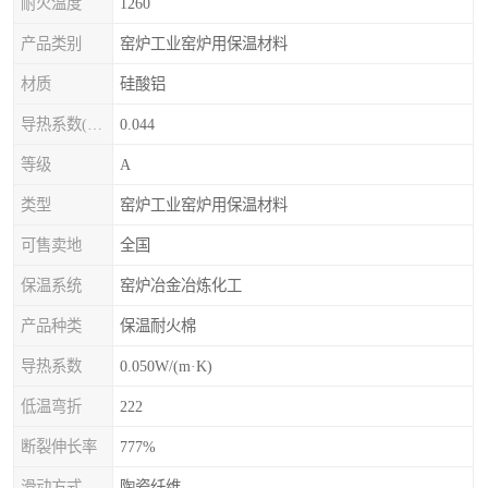
耐火温度
1260
产品类别
窑炉工业窑炉用保温材料
材质
硅酸铝
导热系数(常温)
0.044
等级
A
类型
窑炉工业窑炉用保温材料
可售卖地
全国
保温系统
窑炉冶金冶炼化工
产品种类
保温耐火棉
导热系数
0.050W/(m·K)
低温弯折
222
断裂伸长率
777%
滑动方式
陶瓷纤维