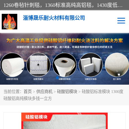
1260卷毡针刺毯，1360标准高纯高铝毯，1430度低锆锆铝含锆毯，普通挡渣棉卷毡，防火纸、挡火板、隔热垫片模块、棉块、折叠块、散棉高温固化剂价格规格密度多少钱图片视频立方平米参数指标
淄博晟乐耐火材料有限公司
硅酸铝挡渣棉
硅酸铝纤维纸
硅酸铝挡火板
高铝毯
含锆毯
硅酸铝折叠块
当前位置：
首页
>
供应商机
>
硅酸铝模块
> 硅酸铝标准模块 1300度
硅酸铝散棉
硅酸铝纤维毯
硅酸铝高纯模块多钱一立方
硅酸铝垫片
陶瓷纤维纸
硅酸铝纤维毡
硅酸铝模块