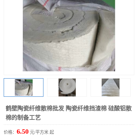
硅酸铝保温棉
硅酸铝板
鹤壁陶瓷纤维散棉批发 陶瓷纤维挡渣棉 硅酸铝散
棉的制备工艺
6.50
价格：
元/平方米 起