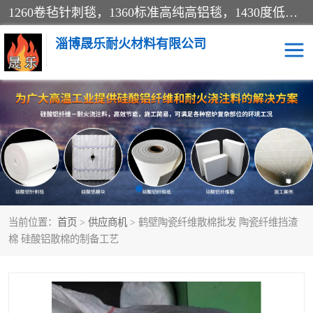
1260卷毡针刺毯，1360标准高纯高铝毯，1430度低锆锆铝含锆毯，普通挡渣棉卷毡，防火纸、挡火板、隔热垫片模块、棉块、折叠块、散棉高温固化剂价格规格密度多少钱图片视频立方平米参数指标
淄博晟乐耐火材料有限公司
硅酸铝挡渣棉
硅酸铝纤维纸
硅酸铝挡火板
高铝毯
含锆毯
硅酸铝折叠块
当前位置：
首页
>
供应商机
> 鹤壁陶瓷纤维散棉批发 陶瓷纤维挡渣
硅酸铝散棉
硅酸铝纤维毯
棉 硅酸铝散棉的制备工艺
硅酸铝垫片
陶瓷纤维纸
硅酸铝纤维毡
硅酸铝模块