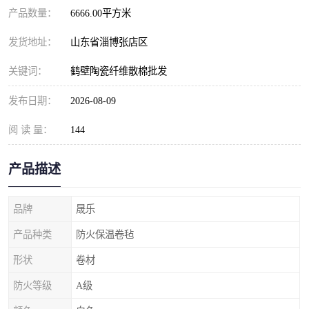
产品数量：
6666.00平方米
发货地址：
山东省淄博张店区
关键词：
鹤壁陶瓷纤维散棉批发
发布日期：
2026-08-09
阅 读 量：
144
产品描述
品牌
晟乐
产品种类
防火保温卷毡
形状
卷材
防火等级
A级