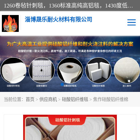
1260卷毡针刺毯，1360标准高纯高铝毯，1430度低锆锆铝含锆毯，普通挡渣棉卷毡，防火纸、挡火板、隔热垫片模块、棉块、折叠块、散棉高温固化剂价格规格密度多少钱图片视频立方平米参数指标
淄博晟乐耐火材料有限公司
硅酸铝挡渣棉
硅酸铝纤维纸
硅酸铝挡火板
高铝毯
含锆毯
硅酸铝折叠块
当前位置：
首页
>
供应商机
>
硅酸铝纤维毯
> 焦作硅酸铝纤维棉
硅酸铝散棉
硅酸铝纤维毯
硅酸铝垫片
陶瓷纤维纸
硅酸铝纤维毡
硅酸铝模块