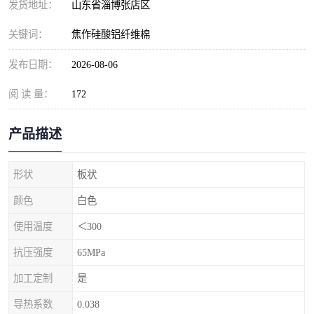
发货地址：
山东省淄博张店区
关键词：
焦作硅酸铝纤维棉
发布日期：
2026-08-06
阅 读 量：
172
产品描述
形状
板状
颜色
白色
使用温度
＜300
抗压强度
65MPa
加工定制
是
导热系数
0.038