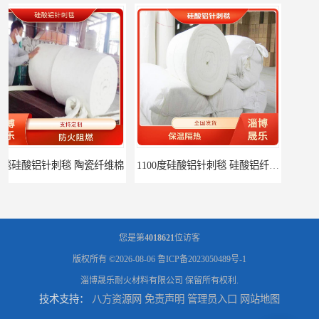
1100度硅酸铝针刺毯 硅酸铝纤维毡
1000度硅酸铝纤维棉 硅酸铝保温棉
您是第
4018621
位访客
版权所有 ©2026-08-06
鲁ICP备2023050489号-1
淄博晟乐耐火材料有限公司
保留所有权利.
技术支持：
八方资源网
免责声明
管理员入口
网站地图