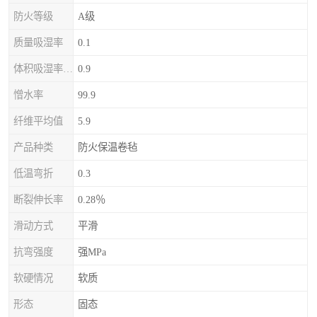
防火等级
A级
质量吸湿率
0.1
体积吸湿率（全浸）
0.9
憎水率
99.9
纤维平均值
5.9
产品种类
防火保温卷毡
低温弯折
0.3
断裂伸长率
0.28％
滑动方式
平滑
抗弯强度
强MPa
软硬情况
软质
形态
固态